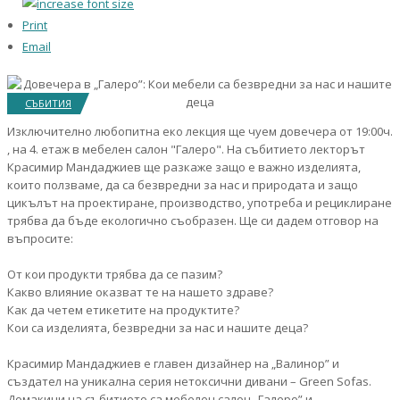
Print
Email
СЪБИТИЯ
Изключително любопитна еко лекция ще чуем довечера от 19:00ч.
, на 4. етаж в мебелен салон "Галеро". На събитието лекторът
Красимир Мандаджиев ще разкаже защо е важно изделията,
които ползваме, да са безвредни за нас и природата и защо
цикълът на проектиране, производство, употреба и рециклиране
трябва да бъде екологично съобразен. Ще си дадем отговор на
въпросите:
От кои продукти трябва да се пазим?
Какво влияние оказват те на нашето здраве?
Как да четем етикетите на продуктите?
Кои са изделията, безвредни за нас и нашите деца?
Красимир Мандаджиев е главен дизайнер на „Валинор” и
създател на уникална серия нетоксични дивани – Green Sofas.
Домакини на събитието са мебелен салон „Галеро” и