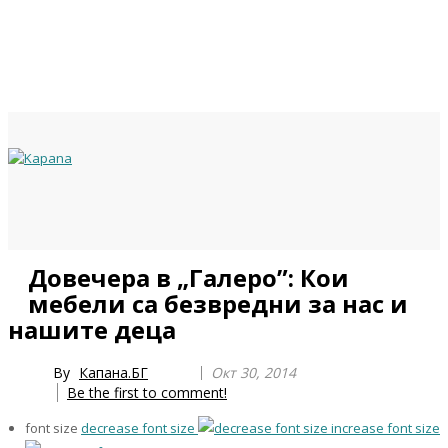
Previous
Previous
Next
Next
Довечера в „Галеро”: Кои
Year
Month
Year
Month
мебели са безвредни за нас и
нашите деца
By
Капана.БГ
Окт 30, 2014
Be the first to comment!
font size
decrease font size
increase font size