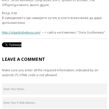
RHCP, Arctic Monkeys...Limp Bizkit, Korn, System of a Down, The
Offspring и много, много други.
Вход: 4 лв
В заведението ще намерите кутия, в която всеки може да дари
допълнително.
http://olgaskobeleva.com
/ ---> сайта на Комплекс "Олга Скобелева"
LEAVE A COMMENT
Make sure you enter all the required information, indicated by an
asterisk (*). HTML code is not allowed.