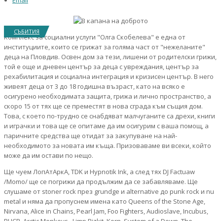
Email
СЪБИТИЯ
Комплекс за социални услуги "Олга Скобелева" е една от
институциите, които се грижат за голяма част от "нежеланите"
деца на Пловдив. Освен дом за тези, лишени от родителски грижи,
той е още и дневен център за деца с увреждания, център за
рехабилитация и социална интеграция и кризисен център. В него
живеят деца от 3 до 18 годишна възраст, като на всяко е
осигурено необходимата защита, грижа и лично пространство, а
скоро 15 от тях ще се преместят в нова сграда към същия дом.
Това, с което по-трудно се снабдяват малчуганите са дрехи, книги
и играчки и това ще се опитаме да им осигурим с ваша помощ, а
паричните средства ще отидат за закупуване на най-
необходимото за новата им къща. Призоваваме ви всеки, който
може да им остави по нещо.
Ще чуем ЛопАтАркА, TDK и Hypnotik Ink, а след тях DJ Factuaw
/Momo/ ще се погрижи да продължим да се забавляваме. Ще
слушаме от stoner rock през grundge и alternative до punk rock и nu
metal и няма да пропуснем имена като Queens of the Stone Age,
Nirvana, Alice in Chains, Pearl Jam, Foo Fighters, Audioslave, Incubus,