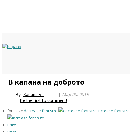
Previous
Previous
Next
Next
В капана на доброто
Year
Month
Year
Month
By
Капана.БГ
Мар 20, 2015
Be the first to comment!
font size
decrease font size
increase font size
Print