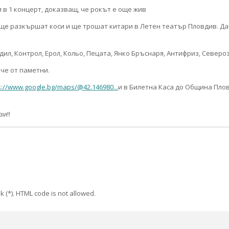
 разкършат коси и ще трошат китари в Летен театър Пловдив. Датата
ил, Контрол, Ерол, Кольо, Пецата, Янко Бръснаря, Антифриз, Северо
ече от паметни.
s://www.google.bg/maps/@42.146980...
и в Билетна Каса до Община Пло
и!!
k (*). HTML code is not allowed.