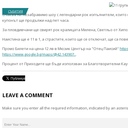
СЪБИТИЯ
Очаква ни незабравимо шоу с легендарни рок изпълнители, които ще
купонът ще продължи над пет часа.
За пловдивчани ще свирят рок кралицата Милена, Светльо от Хипод
Наистина ще е 11 в 1, а страстите, които ще се отключат, ще са пов
Промо Билети на цена 12 лв в Мюзик Център на "Отец Паисий"
http
https://www.google.bg/maps/@42.143907..
.
Процент от Приходите ще бъде използван за Благотворителни Кауз
LEAVE A COMMENT
Make sure you enter all the required information, indicated by an asteris