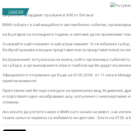
СЪБИТИЯ
За регион Пазарджик тръгване в 9:00 от битака!
BMW съборът е най-­мащабното автомобилно събитие, организира
на България за последните години, и смятаме да не променяме това
Очаквайте най-големият и най-атрактивният 15-ти юбилеен събор, 
безброй красиви и мощни представители (и представителки) на лю
Безграничният ентусиазъм на екипа, който организира събитието
за събора, а организираните игри и томболи ще Ви дадат възможно
Официалното откриване ще бъде на 07.05.2016г. от 11 часа в Меж
приятни моменти!
Приготвили сме Ви още конкурси за оригинален вид, М дивизия, дри
е подготвило едно незабравимо шоу, изпълнено с неизчерпаемо ко
спомени.
Ако искате да усетите какво е BMW като начин на живот, как изгле
тъмно синьо и червено са любимите ни цветове - Елате на 07.05. в