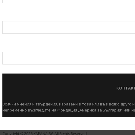
КОНТАК
Всички мнения и твърдения, изразени в това или във всяко друго и
непременно възгледите на Фондация „Америка за България“ или на
Copyright © 2026 KAPANA,BG All Rights Reserved