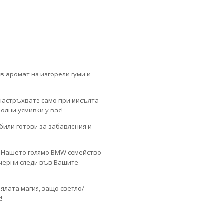
в аромат на изгорели гуми и
 настръхвате само при мисълта
олни усмивки у вас!
били готови за забавления и
с. Нашето голямо BMW семейство
 черни следи във Вашите
бялата магия, защо светло/
!