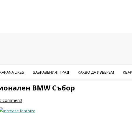
KAPANA LIKES
ЗАБРАВЕНИЯТ ГРАД
КАКВО ДА ИЗБЕРЕМ
КВА
ционален BMW Събор
 to comment!