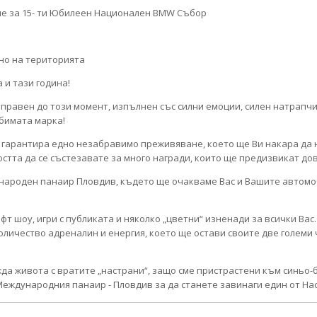
но на територията
 и тази година!
правен до този момент, изпълнен със силни емоции, силен натрапчи
бимата марка!
, гарантира едно незабравимо преживяване, което ще Ви накара да
стта да се състезавате за много награди, които ще предизвикат дов
дународен панаир Пловдив, където ще очакваме Вас и Вашите автомо
фт шоу, игри с публиката и няколко „цветни“ изненади за всички Ва
личество адреналин и енергия, което ще остави своите две големи
жда живота с вратите „настрани“, защо сме пристрастени към синьо-
 Международния панаир - Пловдив за да станете завинаги един от Нас