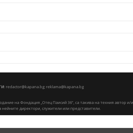
ТИ
:
redactor@kapana.bg
;
reklama@kapana.bg
здание на Фондация „Отец Паисий 36“, са такива на техния автор и/
 нейните директори, служители или представители.