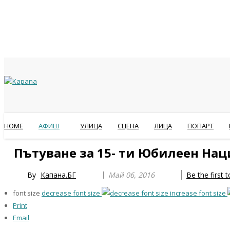
HOME
АФИШ
УЛИЦА
СЦЕНА
ЛИЦА
ПОПАРТ
Previous
Previous
Next
Next
Пътуване за 15- ти Юбилеен На
Year
Month
Year
Month
By
Капана.БГ
Май 06, 2016
Be the first
font size
decrease font size
increase font size
Print
Email