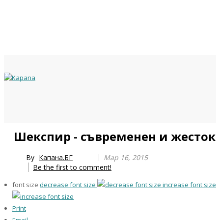
Previous
Previous
Next
Next
Шекспир - съвременен и жесток
Year
Month
Year
Month
By
Капана.БГ
Мар 16, 2015
Be the first to comment!
font size
decrease font size
increase font size
Print