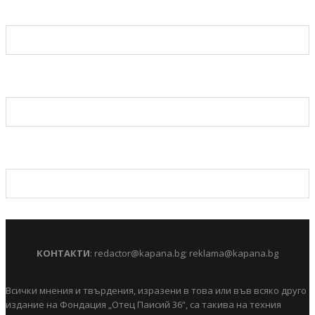
КОНТАКТИ
:
redactor@kapana.bg
;
reklama@kapana.bg
Всички мнения и твърдения, изразени в това или във всяко друго
издание на Фондация „Отец Паисий 36“, са такива на техния