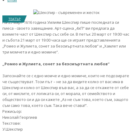
Email
ТЕАТЪР
На 25 март 1616 година Уилиям Шекспир пише последната си
пиеса - своето завещание. Арт-сцена „4хП“ ви предлага да
вземете част от Шекспир със себе си. В петък 20 март от 19:00 час
и събота 21 март от 19:00 часа ще се играят представленията
„Ромео и Жулиета, сонет за безсмъртната любов“ и „Хамлет или
три момчета и едно момиче“.
„Ромео и Жулиета, сонет за безсмъртната любов“
Запознайте се с едно момче и едно момиче, които не подозирате
че съществуват. Този път – не за да видите колко от вас има в
Шекспир и колко от Шекспир във вас, а за да се откажете от себе
си, от мислите, от логиката си, от морала, от семейството и
обществото си и да си кажете „Аз не съм това, което съм, защото
съм само това, което съм. Така вече става!“.
Режисьор:
Николай Георгиев
Текстове:
У.Шекспир