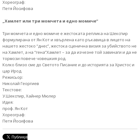
Хореограф:
Петя Йосифова
„Хамлет или три момчета и едно момиче“
Три момчета и едно момиче е жестоката реплика на Шекспир
формулирана от Ян Кот и хвърлена като ръкавица в лицето на
нашето жестокo “днес”, жестока сценична визия за убийството не
на Хамлет, а на “гена”Хамлет – за да изчезне той завинаги и да не
тормози повече човешкия род.
Колко близо сме до Светото Писание и до историята за Христос и
цар Ирод.
Режисьор:
Николай Георгиев
Текстове:
У.Шекспир, Хайнер Мюлер
Идея:
проф. Ян Кот
Хореограф:
Петя Йосифова