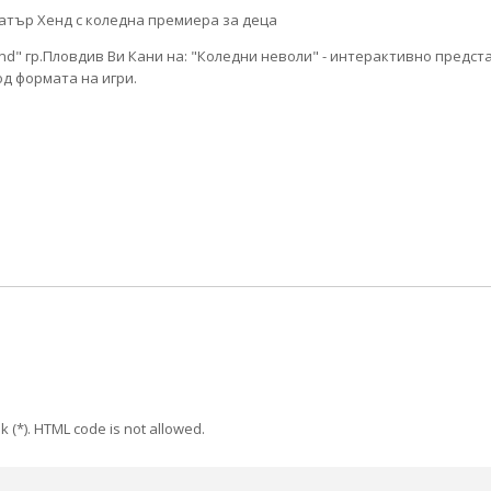
nd" гр.Пловдив Ви Кани на: "Коледни неволи" - интерактивно предст
од формата на игри.
k (*). HTML code is not allowed.