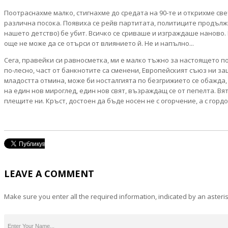
Поотраснахме малко, стигнахме до средата на 90-те и открихме све
различна посока. Появиха се рейв партитата, политиците продължих
нашето детство) бе убит. Всичко се сриваше и изграждаше наново. 
още не може да се отърси от влиянието й. Не и напълно...
Сега, правейки си равносметка, ми е малко тъжно за настоящето п
по-лесно, част от банкнотите са сменени, Европейският съюз ни за
младостта отмина, може би носталгията по безгрижието се обажда,
на един нов мироглед, един нов свят, възраждащ се от пепелта. В
плещите ни. Кръст, достоен да бъде носен не с огорчение, а с гордо
LEAVE A COMMENT
Make sure you enter all the required information, indicated by an asteris