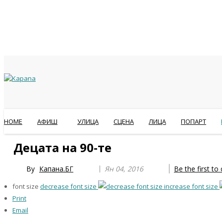
HOME
АФИШ
УЛИЦА
СЦЕНА
ЛИЦА
ПОПАРТ
Previous
Previous
Next
Next
Децата на 90-те
Year
Month
Year
Month
By
Капана.БГ
Ян 04, 2016
Be the first t
font size
decrease font size
increase font size
Print
Email