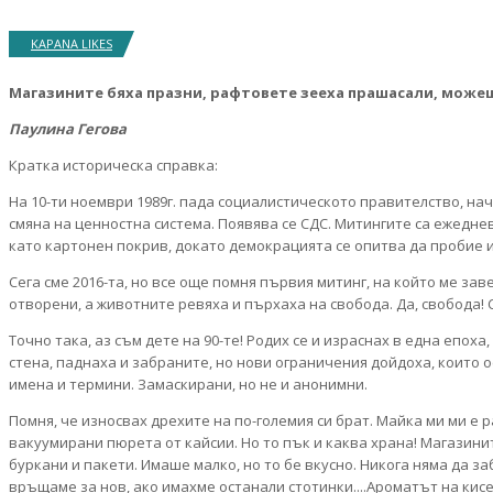
KAPANA LIKES
Магазините бяха празни, рафтовете зееха прашасали, може
Паулина Гегова
Кратка историческа справка:
На 10-ти ноември 1989г. пада социалистическото правителство, на
смяна на ценностна система. Появява се СДС. Митингите са ежеднев
като картонен покрив, докато демокрацията се опитва да пробие 
Сега сме 2016-та, но все още помня първия митинг, на който ме за
отворени, а животните ревяха и пърхаха на свобода. Да, свобода! С 
Точно така, аз съм дете на 90-те! Родих се и израснах в една епо
стена, паднаха и забраните, но нови ограничения дойдоха, които 
имена и термини. Замаскирани, но не и анонимни.
Помня, че износвах дрехите на по-големия си брат. Майка ми ми е 
вакуумирани пюрета от кайсии. Но то пък и каква храна! Магазин
буркани и пакети. Имаше малко, но то бе вкусно. Никога няма да за
връщаме за нов, ако имахме останали стотинки....Ароматът на кисе