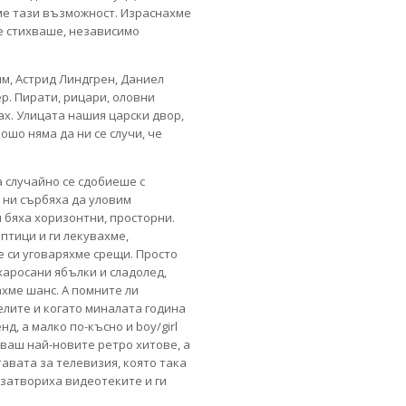
хме тази възможност. Израснахме
не стихваше, независимо
им, Астрид Линдгрен, Даниел
р. Пирати, рицари, оловни
ах. Улицата нашия царски двор,
ошо няма да ни се случи, че
а случайно се сдобиеше с
е ни сърбяха да уловим
и бяха хоризонтни, просторни.
птици и ги лекувахме,
 си уговаряхме срещи. Просто
харосани ябълки и сладолед,
ахме шанс. А помните ли
елите и когато миналата година
, а малко по-късно и boy/girl
сваш най-новите ретро хитове, а
авата за телевизия, която така
 затвориха видеотеките и ги