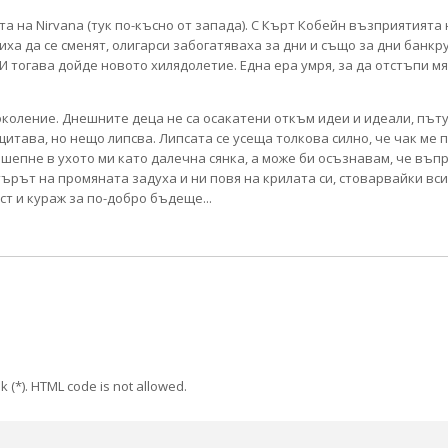
та на Nirvana (тук по-късно от запада). С Кърт Кобейн възприятията
а да се сменят, олигарси забогатяваха за дни и също за дни банкру
И тогава дойде новото хилядолетие. Една ера умря, за да отстъпи мя
околение. Днешните деца не са осакатени откъм идеи и идеали, път
щитава, но нещо липсва. Липсата се усеща толкова силно, че чак ме
 шепне в ухото ми като далечна сянка, а може би осъзнавам, че въп
ятърът на промяната задуха и ни повя на крилата си, стоварвайки вс
ст и кураж за по-добро бъдеще...
k (*). HTML code is not allowed.