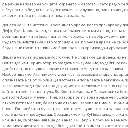
ръфахме направо на улицата, сиренето и маслото, което рядко си 
в бедност, но бедни не се чувствахме. Не и душевно, защото децат
лишенията. Ако не вярвате, нека ви разкажа.
Децата на 90-те четяхме. В оскъдното време, което прекарвах у до
Дефо, Луис Карол завладяваха въображението ми и го подтикваха 
войници, всички те бяха част от моя арсенал от въображаеми прия
където се чувствахме като господари. Да, по онова време не се бо
беда не ни грози. Стопявахме бариерата на произхода и дружахме
Децата на 90-те играехме постоянно. Не спирахме да играем, но не 
Нинтендо или Терминатор, го гледахме с изумление, чудейки се как
джойстика, но в същото време се страхувахме да не го развалим, з
Изобретявахме! Ако нямахме шейни се пързаляхме с найлони, орган
опиянявахме се от миришещи листчета и попълвахме лексикони, п
заставахме под терасата на другарчето и крещяхме с пълно гърло. 
който ти гребяха с шпатула. Бонбоните Амфора и Таралежки си бях
цигарите Арда и Мелник? Ние, разбира се, по това време не пушех
открих кутия Мелник, бе като да откриеш заровено имане. Върна ме
bands. Говорейки за музика, си записвахме аудио касети направо о
после да си ги преслушваш. Обожавахме и Ку-Ку! Бяха млади, бяха
или иначе, се ограничаваше до Канал 1 и Ефир 2. Впрочем, наемах
замениха с дигитално "по-удобни" дискове. Но именно касетите по