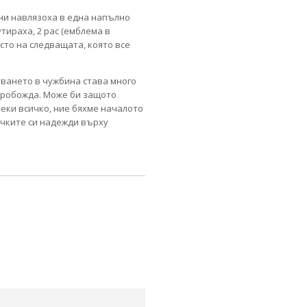
 ни навлязоха в една напълно
тираха, 2 pac (емблема в
сто на следващата, която все
уването в чужбина става много
 пробожда. Може би защото
реки всичко, ние бяхме началото
ичките си надежди върху