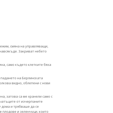
режим, смяна на управляващи,
а навсякъде. Закриват небето
ина, само където клетките бяха
 С падането на Берлинската
олкова видно, облепени с нови
на, затова са ме хранели само с
ечатъците от изчерпаните
у дома и трябваше да се
те плодове и зеленчуци, които