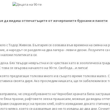
ше да видиш отпечатъците от изчерпаните буркани и пакети
чело с Тодор Живков. България се озовава във времена на смяна на 
ие, а народът се разделя на два лагера - леви и десни. Лозунгите с
и наложи политиката си.
ведоха. Бях твърде невръстна и се чувствах като в зоологическа град
това се свързва началото на 90-те. Свобода....и липса!
ха, която предлагаше толкова много и в същото време толкова малко.
оставиха своята диря. Ако проследим нишката, ще ги забележим все т
разправяла, че след избухването на Чернобил храната била застраше
ите бяха празни, рафтовете зееха прашасали, можеше да видиш отп
бравя сладкия вкус на пресен хляб, който изяждахме докато стигнем 
лото мляко, което се разваляше ако не го изядеш до два дни. Сочни