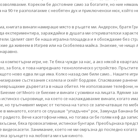
позволявахме. Кореком бе достояние само за богатите, но ние няма
а на 90-те разполагахме с необятен дух и приключенски нюх, който 
ма, книгата винаги намираше място в ръцете ми. Андерсен, братя Гр
да експериментира, зараждайки в душата ми откривателски характе
тели. Целият свят бе наша игрална площадка и я обхождахме без стр
яхме да живеем в Изгрев или на Скобелева майка. Знаехме, че нищо л
 наравно.
на компютърни игри, не. Те бяха чужди за нас, а ако някой в квартал
во, за бога, е това напреднало технологическо устройство. Пръстит
ащото ново едва ли ще има. Колко назад сме били само... Нашите игр
изирахме състезания с колела и скейт бордове. Спасявахме ранени 
ревръщахме дърветата в наша обител. Не използвахме телефони, не
Биехме се! Много се биехме и винаги с усмивки на лицата. Ядяхме за
а истинско съкровище, на което се наслаждавахме винаги, когато им
ме, но тръпчивият мирис от тютюна на татко се запечатваше по меб
 в миналото, когато се слушаше "упадъчен" рок, Замунда банана бенд
т радиото. Вече касетофони няма, но тогава си бе голям кеф да запи
 нахъсани, бяха провокативни, истински бунтари. Преобърнаха предст
ме видеокасети. Занимание, което не ми омръзна до последно когато
сяха зрънцето на любовта ми към киното.