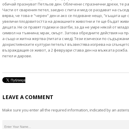
обичай празнуват Петльов ден. Облечени с празнични дрехи, те раз
Части от сварения петел, заедно с пита и мед се раздават на съсе
вярва, че това е "черен" ден и ако се подхване нещо, "къщата ще 
увеличи плодовитостта на домашните животни и те ще бъдат живи и
децата. Не се правят годежи и сватби, за да не умре някой от млад
символ на тъмнина; мрак, смърт. Затова обредните действия на п
а също и житна жертва (питата с мед). Тези езически по съдържани
дохристиянските култури петелът възвестява изгрева на слънцето.
възраждащия се живот, а 2 февруари става ден на мъжката рожба. М
петел и дарове.
LEAVE A COMMENT
Make sure you enter all the required information, indicated by an asteris