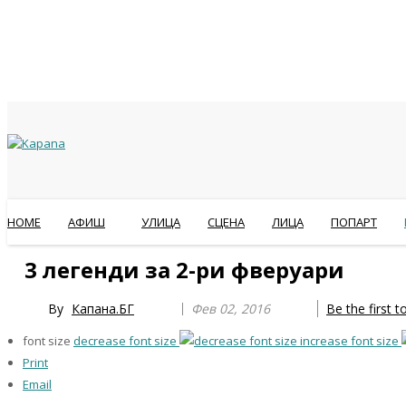
HOME
АФИШ
УЛИЦА
СЦЕНА
ЛИЦА
ПОПАРТ
Previous
Previous
Next
Next
3 легенди за 2-ри фверуари
Year
Month
Year
Month
By
Капана.БГ
Фев 02, 2016
Be the first 
font size
decrease font size
increase font size
Print
Email