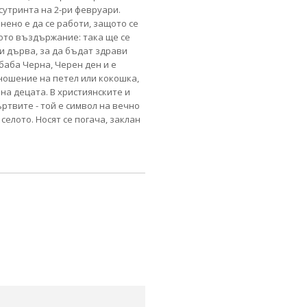
сутринта на 2-ри февруари.
нено е да се работи, защото се
вото въздържание: така ще се
и дърва, за да бъдат здрави
 баба Черна, Черен ден и е
ношение на петел или кокошка,
 на децата. В християнските и
ртвите - той е символ на вечно
елото. Носят се погача, заклан