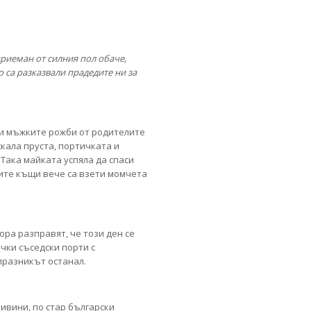
риеман от силния пол обаче,
 са разказвали прадедите ни за
ли мъжките рожби от родителите
скала пруста, портичката и
 Така майката успяла да спаси
ните къщи вече са взети момчета
ора разправят, че този ден се
чки съседски порти с
празникът останал.
ивини, по стар български