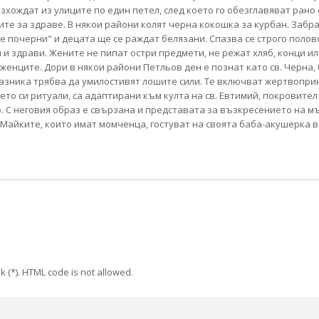
хождат из улиците по един петел, след което го обезглавяват рано 
дите за здраве. В някои райони колят черна кокошка за курбан. Забра
се почерни" и децата ще се раждат белязани. Спазва се строго поло
 здрави. Жените не пипат остри предмети, не режат хляб, конци ил
оженците. Дори в някои райони Петльов ден е познат като св. Черна,
разника трябва да умилостивят лошите сили. Те включват жертвопри
ето си ритуали, са адаптирани към култа на св. Евтимий, покровител
 С неговия образ е свързана и представата за възкресението на мъ
айките, които имат момченца, гостуват на своята баба-акушерка в с
k (*). HTML code is not allowed.