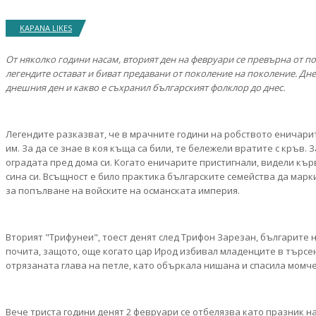
KAPANA LIKES
От няколко години насам, вторият ден на февруари се превърна от 
легендите остават и биват предавани от поколение на поколение. Дне
днешния ден и какво е съхранил българският фолклор до днес.
Легендите разказват, че в мрачните години на робството еничари
им. За да се знае в коя къща са били, те бележели вратите с кръв. 
оградата пред дома си. Когато еничарите пристигнали, видели кърв
сина си. Всъщност е било практика българските семейства да марки
за попълване на войските на османската империя.
Вторият "Трифунеи", тоест денят след Трифон Зарезан, българите н
почита, защото, още когато цар Ирод избивал младенците в търсен
отрязаната глава на петле, като объркала нишана и спасила момче
Вече триста години денят 2 февруари се отбелязва като празник н