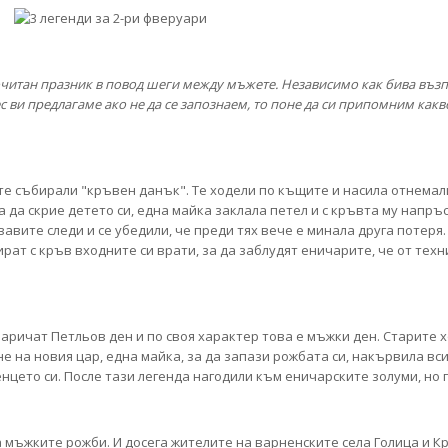
почитан празник в повод шеги между мъжете. Независимо как бива възп
с ви предлагаме ако не да се запознаем, то поне да си припомним какво
те събирали "кръвен данък". Те ходели по къщите и насила отнема
За да скрие детето си, една майка заклала петел и с кръвта му напръ
авите следи и се убедили, че преди тях вече е минала друга потеря.
рат с кръв входните си врати, за да заблудят еничарите, че от тех
аричат Петльов ден и по своя характер това е мъжки ден. Старите х
е на новия цар, една майка, за да запази рожбата си, накървила вси
нцето си. После тази легенда нагодили към еничарските золуми, но 
а мъжките рожби. И досега жителите на варненските села Голица и Кр