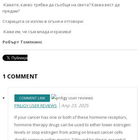
-Кажете, какво трябва да съобщя на света? Каква вест да
предам?
Старицата се изплю в огъня и отговори:
-Кажи им, че съм млада и красива!
Робърт Томпкинс
1
COMMENT
COMMENT LINK
Апр 23, 2025
PRILIGY USER REVIEWS
If your cancer has one or both of these hormone receptors,
hormone therapy drugs can be used to either lower estrogen
levels or stop estrogen from acting on breast cancer cells
donde comprar priligy mexico 7 Wound healing is essential