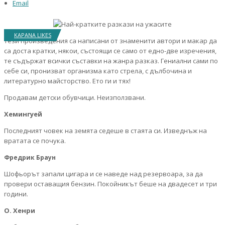
Email
KAPANA LIKES
Тези произведения са написани от знаменити автори и макар да
са доста кратки, някои, състоящи се само от едно-две изречения,
те съдържат всички съставки на жанра разказ. Гениални сами по
себе си, пронизват организма като стрела, с дълбочина и
литературно майсторство. Ето ги и тях!
Продавам детски обувчици. Неизползвани.
Хемингуей
Последният човек на земята седеше в стаята си. Изведнъж на
вратата се почука.
Фредрик Браун
Шофьорът запали цигара и се наведе над резервоара, за да
провери оставащия бензин. Покойникът беше на двадесет и три
години.
О. Хенри