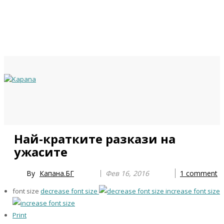
Previous
Previous
Next
Next
Най-кратките разкази на
Year
Month
Year
Month
ужасите
By
Капана.БГ
Фев 16, 2016
1
comment
font size
decrease font size
increase font size
Print