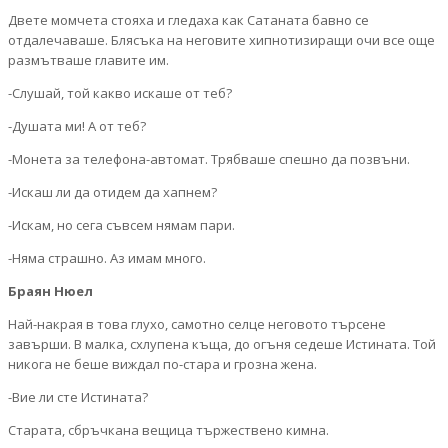
Двете момчета стояха и гледаха как Сатаната бавно се
отдалечаваше. Блясъка на неговите хипнотизиращи очи все още
размътваше главите им.
-Слушай, той какво искаше от теб?
-Душата ми! А от теб?
-Монета за телефона-автомат. Трябваше спешно да позвъни.
-Искаш ли да отидем да хапнем?
-Искам, но сега съвсем нямам пари.
-Няма страшно. Аз имам много.
Браян Нюел
Най-накрая в това глухо, самотно селце неговото търсене
завърши. В малка, схлупена къща, до огъня седеше Истината. Той
никога не беше виждал по-стара и грозна жена.
-Вие ли сте Истината?
Старата, сбръчкана вещица тържествено кимна.