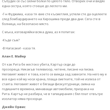
Събудих се със силни болки по цялото тяло. Отворих очи и видях
една сестра, която стоеше до леглото ми.
-Г-н Фуджима, -каза тя -вие сте късметлия, успели сте да оцелеете
след бомбардирането на Хирошима преди два дни. Сега сте в
болница, на безопасно място.
С мъка, изговаряйки всяка дума, аз я попитах:
-Къде съм?
-В Нагасаки! - каза тя.
Алан Е. Майер
От как Рита бе жестоко убита, Картър седи до
прозореца. Никакъв телевизор, четене, писане на писма.
Неговият живот е това, което се вижда зад завесите. На него му е
все едно кой му носи храна, плаща сметките, той не излиза от
стаята. Неговият живот е бягащи физкултурници, смяна на
годишните времена, минаващи автомобили, призрака на
Рита. Картър не разбира, че в тапицирания с бял плат отвътре
изолатор няма прозорци.
Джейн Орвис