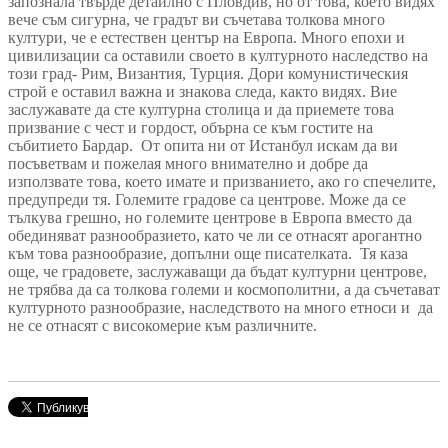
запознала твърде детайлно с Пловдив, но от това, което видях
вече съм сигурна, че градът ви съчетава толкова много
култури, че е естествен център на Европа. Много епохи и
цивилизации са оставили своето в културното наследство на
този град- Рим, Византия, Турция. Дори комунистическия
строй е оставил важна и знакова следа, както видях. Вие
заслужавате да сте културна столица и да приемете това
призвание с чест и гордост, обърна се към гостите на
събитието Бардар.
От опита ни от Истанбул искам да ви
посъветвам и пожелая много внимателно и добре да
използвате това, което имате и призванието, ако го спечелите,
предупреди тя. Големите градове са центрове. Може да се
тълкува грешно, но големите центрове в Европа вместо да
обединяват разнообразието, като че ли се отнасят арогантно
към това разнообразие, допълни още писателката. Тя каза
още, че градовете, заслужаващи да бъдат културни центрове,
не трябва да са толкова големи и космополитни, а да съчетават
културното разнообразие, наследството на много етноси и да
не се отнасят с високомерие към различните.