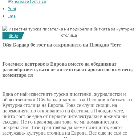
Print
Email
ЛИЦА
Ойя Бардар бе гост на откриването на Пловдив Чете
Големите центрове в Европа вместо да обединяват
разнообразието, като че ли се отнасят арогантно към него,
коментира тя
Една от най-известните турски писателки, журналистки и
общественички Ойя Бардар застана зад Пловдив в битката за
Културна столица на Европа. Това се случи снощи, на
церемонията по откриването на фестивала Пловдив чете,
чийто гост бе една от първите интелектуалки в южната ни
съседка. Не го правя заради това, че ми домакинствате,
искрена съм. Този град трябва да заеме позицията, която
заслужава- културна столица на Европа. Все още не съм се