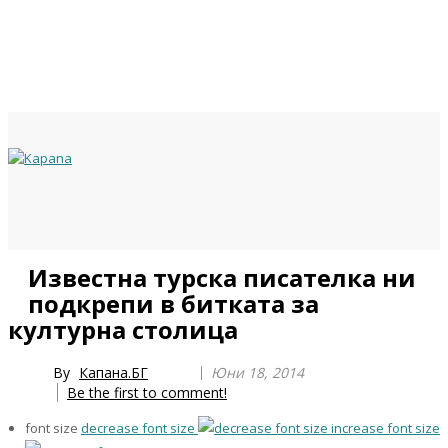
Previous
Previous
Next
Next
Известна турска писателка ни
Year
Month
Year
Month
подкрепи в битката за
културна столица
By
Капана.БГ
Юни 18, 2014
Be the first to comment!
font size
decrease font size
increase font size