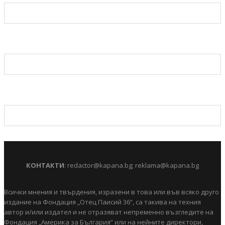
КОНТАКТИ
:
redactor@kapana.bg
;
reklama@kapana.bg
Всички мнения и твърдения, изразени в това или във всяко друго
издание на Фондация „Отец Паисий 36“, са такива на техния
автор и/или издател и не отразяват непременно възгледите на
Фондация „Америка за България“ или на нейните директори,