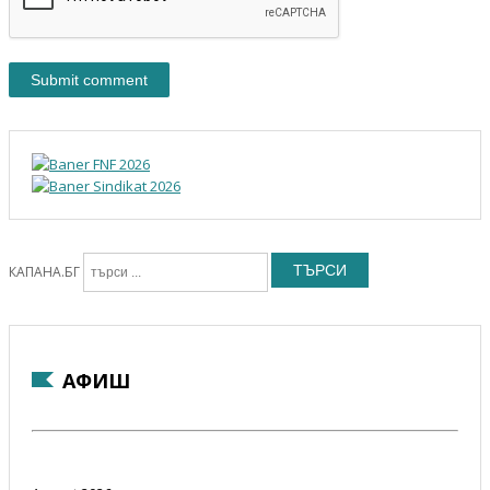
ТЪРСИ
КАПАНА.БГ
АФИШ