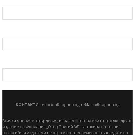
КОНТАКТИ
:
redactor@kapana.bg
;
reklama@kapana.bg
Всички мнения и твърдения, изразени в това или във всяко друго
издание на Фондация „Отец Паисий 36“, са такива на техния
автор и/или издател и не отразяват непременно възгледите на