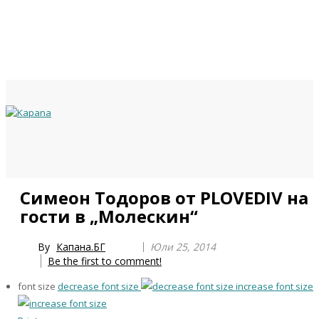
Previous
Previous
Next
Next
Симеон Тодоров от PLOVEDIV на
Year
Month
Year
Month
гости в „Молескин“
By
Капана.БГ
Юли 25, 2014
Be the first to comment!
font size
decrease font size
increase font size