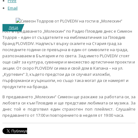
Print
Email
ЛИЦА
Гост
в предаването „Молескин“ по Радио Пловдив днес е Симеон
Тодорв – един от създателите на емблематичния за Пловдив
бранд
PLOVEDIV.
Надписът върху скалите на Стария град за
последните години се превърна в един от символите на града,
разпознаваем в България и по света. Зад името
PLOVEDIV
стоят
още сайт за култура, сувенири и множество артистични проекти и
акции. От скоро
PLOVEDIV
си има и свой дом в Капана – на ул.
„Куртевич“ 3, където предстои да се случват изложби,
пърформанси и уъркшопи, но също така могат да се намерят и
продуктите на бранда.
В предаването „Молескин“ Симеон ще разкаже за работата си, за
любовта си към Пловдив и ще представи любимата си музика. За
днес той е подготвил един страхотен поп плейлист. Слушайте
предаването от 17:00 и повторението в неделя от 19:00 часа.