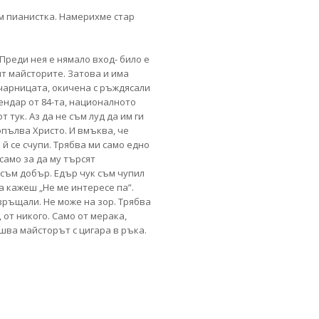
м пианистка. Намерихме стар
Преди нея е нямало вход- било е
ят майсторите. Затова и има
ючарницата, окичена с ръждясали
ендар от 84-та, националното
тук. Аз да не съм луд да им ги
опълва Христо. И вмъква, че
й се счупи. Трябва ми само едно
само за да му търсят
е съм добър. Едър чук съм чупил
а кажеш „Не ме интересе па”.
 връщали. Не може на зор. Трябва
, от никого. Само от мерака,
шва майсторът с цигара в ръка.