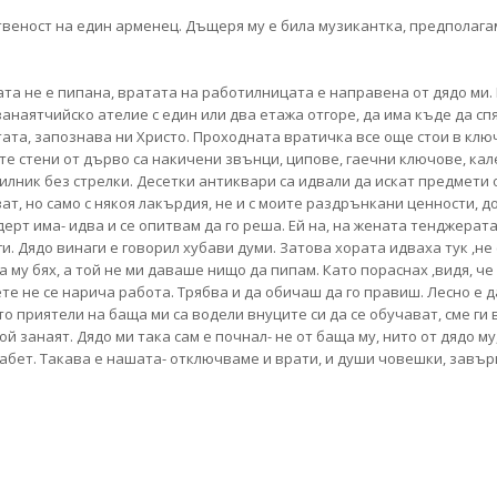
твеност на един арменец. Дъщеря му е била музикантка, предполага
та не е пипана, вратата на работилницата е направена от дядо ми. 
занаятчийско ателие с един или два етажа отгоре, да има къде да сп
тата, запознава ни Христо. Проходната вратичка все още стои в кл
те стени от дърво са накичени звънци, ципове, гаечни ключове, кал
лник без стрелки. Десетки антиквари са идвали да искат предмети от 
ат, но само с някоя лакърдия, не и с моите раздрънкани ценности, д
рт има- идва и се опитвам да го реша. Ей на, на жената тенджерата 
. Дядо винаги е говорил хубави думи. Затова хората идваха тук ,не 
та му бях, а той не ми даваше нищо да пипам. Като пораснах ,видя, ч
ете не се нарича работа. Трябва и да обичаш да го правиш. Лесно е д
то приятели на баща ми са водели внуците си да се обучават, сме ги
ой занаят. Дядо ми така сам е почнал- не от баща му, нито от дядо му
абет. Такава е нашата- отключваме и врати, и души човешки, завър