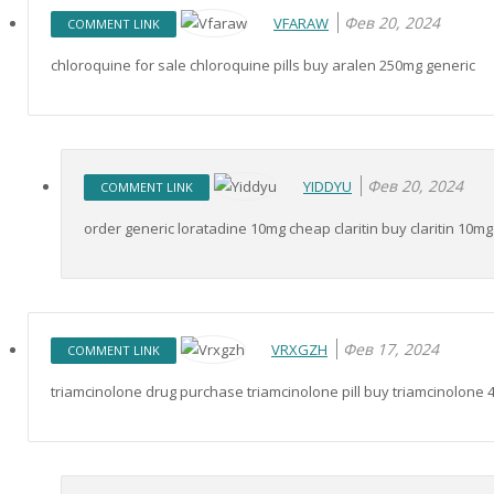
Фев 20, 2024
VFARAW
COMMENT LINK
chloroquine for sale chloroquine pills buy aralen 250mg generic
Фев 20, 2024
YIDDYU
COMMENT LINK
order generic loratadine 10mg cheap claritin buy claritin 10mg
Фев 17, 2024
VRXGZH
COMMENT LINK
triamcinolone drug purchase triamcinolone pill buy triamcinolone 4