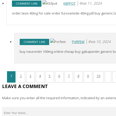
Фев 11, 2024
KBFPOT
COMMENT LINK
order lasix 40mg for sale order furosemide 40mg pill buy generic l
Фев 10, 2024
PVRFEM
COMMENT LINK
buy neurontin 100mg online cheap buy gabapentin generic b
1
2
3
4
5
6
7
8
9
10
LEAVE A COMMENT
Make sure you enter all the required information, indicated by an asteris