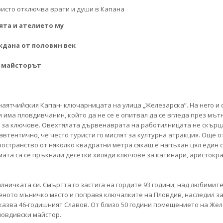
та и ателието му
ждана от половин век
а майсторът
наятчийския Капан- ключарницата на улица „Железарска”. На него и 
 има пловдивчанин, който да не се е опитвал да се вгледа през мът
а за ключове. Овехтялата дървенаврата на работилницата не скърца
автентично, че често туристи го мислят за културна атракция. Още 
пространство от няколко квадратни метра сякаш е напъхан цял един 
амата са се пръкнали десетки хиляди ключове за катинари, аристокр
ничката си. Смъртта го застига на гордите 93 години, над любимит
ното мъничко място и поправя ключалките на Пловдив, наследил зан
, казва 46-годишният Славов. От близо 50 години помещението на Жел
ловдивски майстор.