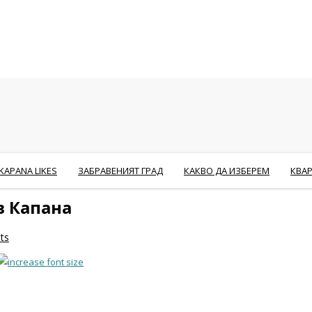
KAPANA LIKES
ЗАБРАВЕНИЯТ ГРАД
КАКВО ДА ИЗБЕРЕМ
КВА
в Капана
ts