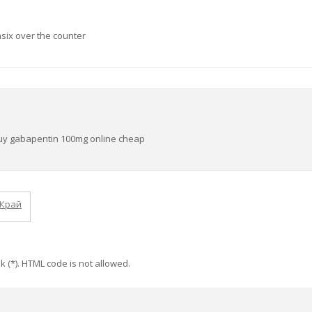
asix over the counter
uy gabapentin 100mg online cheap
Край
k (*). HTML code is not allowed.