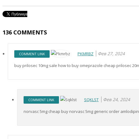
136
COMMENTS
Фев 27, 2024
PKMRBZ
COMMENT LINK
buy prilosec 10mg sale how to buy omeprazole cheap prilosec 20
Фев 24, 2024
SQKLST
COMMENT LINK
norvasc 5mg cheap buy norvasc 5mg generic order amlodipine