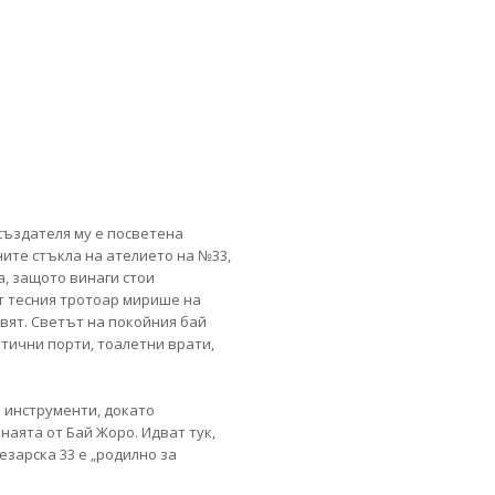
създателя му е посветена
ните стъкла на ателието на №33,
, защото винаги стои
от тесния тротоар мирише на
свят. Светът на покойния бай
атични порти, тоалетни врати,
е инструменти, докато
аята от Бай Жоро. Идват тук,
езарска 33 е „родилно за