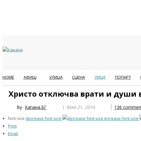
HOME
АФИШ
УЛИЦА
СЦЕНА
ЛИЦА
ПОПАРТ
Previous
Previous
Next
Next
Христо отключва врати и души 
Year
Month
Year
Month
By
Капана.БГ
Май 21, 2014
136
commen
font size
decrease font size
increase font size
Print
Email