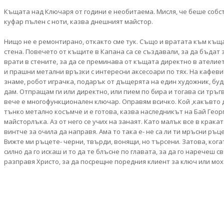
Къщата над Ключаря от години е необитаема. Мисля, че беше собс
куфар пълен с ноти, казва днешният майстор.
Нищо не е ремонтирано, откакто сме тук. Също и вратата към къща
стена. Повечето от къщите в Капана са се създавали, за да бъдат 
врати в стените, за да се преминава от къщата директно в ателие
и прашни метални връзки с интересни аксесоари по тях. На кафеви
знаме, робот играчка, подарък от дъщерята на един художник, буди
дам. Отпращам ги или директно, или пием по бира и тогава си тръгв
вече е многофункционален ключар. Оправям всичко. Кой ,какъвто де
тънко метално косъмче и е готова, казва наследникът на Бай Георги
майсторлъка. Аз от него се учих на занаят. Като малък все в крака
винтче за очила да направя. Ама то така е- не са ли ти мръсни ръц
Вижте ми ръцете- черни, твърди, вонящи, но търсени. Затова, кога
силно да го искаш и то да те блъсне по главата, за да го наречеш св
разправя Христо, за да посрещне поредния клиент за ключ или мох