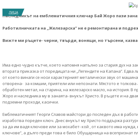
ЛИЦА
Наследникът на емблематичния ключар Бай Жоро пази заная
Работилничката на „Железарска” не е ремонтирана и подре
Вижте ми ръцете- черни, твърди, вонящи, но търсени, казв
Има едно чудно кътче, което напомня напълно за стария дух на за
втората приказка от поредицата ни „Легендите на Капана”. Едва ли
от което винаги се носи характерният металически звук от машин
отворена- за комшии, приятели или непознати. Мястото е толкова 
обработен метал, на старина, на железарско масло, на история. В 
Жоро и наследника му в занаята- внукът Христо. В ръцете и на дв
подземни проходи, касички.
Емблематичният Георги Славов майстори до последен дъх в работил
изработва пореден ключ. Днес внукът му Христо поддържа разтуре
за да им вадя ключове или за мохабет- кой , от каквото има нужда
ключове”, а дълго преди това е било Обущарница на всепризнат п