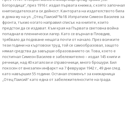
Богородица“, през 1916 г. издал първата книжка, с която започнал
книгоиздателската си дейност. Кантората на издателството била
в дома му на ул. „Отец Паисий“№18. Изпратили Симеон Василев за
фронта, тъкмо когато направил списък на книгите, които
предстои да се издават. Към края на Първата световна война
попаднал в пленнически лагер. Като се върнал в Пловдив,
трябвало да подхване нещата почти от начало. През всичките
тези години на къртовски труд, той се самообразовал, защото
нямал средства да завърши образованието си. Това, което е
постигнал Симеон Василев е забележително – издал 145 книги и
речници, над 40 каталози и справочници, много брошури. Бил
покосен от внезапен инфаркт на 7 февруари 1942 г., 49 дни след
като навършил 55 години. Останал споменът за книжарница
„Отец Паисий“ като една от забележителностите на града.