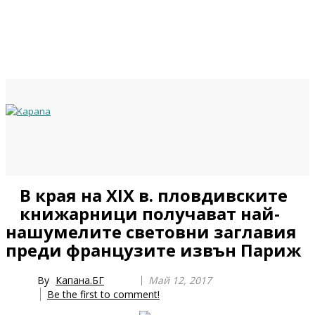
Previous
Previous
Next
Next
В края на XIX в. пловдивските
Year
Month
Year
Month
книжарници получават най-
нашумелите световни заглавия
преди французите извън Париж
By
Капана.БГ
Май 12, 2017
Be the first to comment!