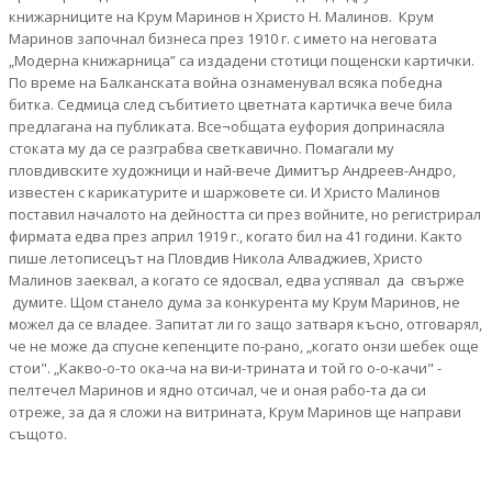
книжарниците на Крум Маринов н Христо Н. Малинов. Крум
Маринов започнал бизнеса през 1910 г. с името на неговата
„Модерна книжарница” са издадени стотици пощенски картички.
По време на Балканската война ознаменувал всяка победна
битка. Седмица след събитието цветната картичка вече била
предлагана на публиката. Все¬общата еуфория допринасяла
стоката му да се разграбва светкавично. Помагали му
пловдивските художници и най-вече Димитър Андреев-Андро,
известен с карикатурите и шаржовете си. И Христо Малинов
поставил началото на дейността си през войните, но регистрирал
фирмата едва през април 1919 г., когато бил на 41 години. Както
пише летописецът на Пловдив Никола Алваджиев, Христо
Малинов заеквал, а когато се ядосвал, едва успявал да свърже
думите. Щом станело дума за конкурента му Крум Маринов, не
можел да се владее. Запитат ли го защо затваря късно, отговарял,
че не може да спусне кепенците по-рано, „когато онзи шебек още
стои". „Какво-о-то ока-ча на ви-и-трината и той го о-о-качи" -
пелтечел Маринов и ядно отсичал, че и оная рабо-та да си
отреже, за да я сложи на витрината, Крум Маринов ще направи
същото.