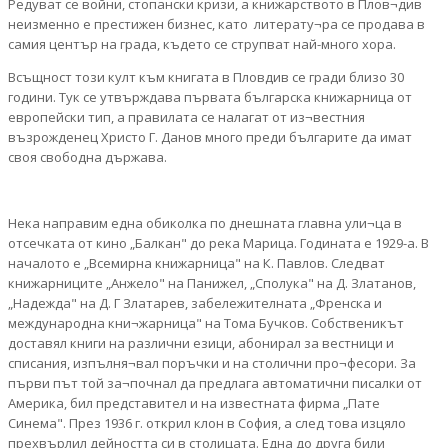
Редуват се войни, стопански кризи, а книжарството в Плов¬див
неизменно е престижен бизнес, като литерату¬ра се продава в
самия център на града, където се струпват най-много хора.
Всъщност този култ към книгата в Пловдив се гради близо 30
години. Тук се утвърждава първата българска книжарница от
европейски тип, а правилата се налагат от из¬вестния
възрожденец Христо Г. Данов много преди българите да имат
своя свободна държава.
Нека направим една обиколка по днешната главна ули¬ца в
отсечката от кино „Балкан" до река Марица. Годината е 1929-а. В
началото е „Всемирна книжарница" на К. Павлов. Следват
книжарниците „Анжело" на Панижел, „Сполука" на Д. Златанов,
„Надежда" на Д. Г Златарев, забележителната „Френска и
международна кни¬жарница" на Тома Бучков. Собственикът
доставял книги на различни езици, абонирал за вестници и
списания, изпълня¬вал поръчки и на столични про¬фесори. За
първи път той за¬почнал да предлага автоматични писалки от
Америка, бил представител и на известната фирма „Пате
Синема". През 1936 г. открил клон в София, а след това изцяло
прехвърлил дейността си в столицата. Една до друга били