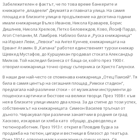
Забележителен е фактът, че по това време банкерите и
книжарите „владеели“ Джумаята и главната улица. На самия
площад и в близките улици в продължение на десетина години
имали книжарници Вълко Иванов, Никола Краварев, Борис
Дишлнев, Никола Хрелков, Петко Беловеждов, Ково, Йосиф Пардо,
Агоп Степанян, М. Ламбрев. Наблизо била и „Руска книжарница"
на Израел Леви, „Левски" на Ангел Кунчев, книжарницата на
Ервант Атамян. В „Капана" работел единственият турски книжар
Щевкед Мустафов, до Куршумхан продавал стоката Александър
Милков. Той наследил бизнеса от баща си, който през 1900 г.
отворил книжарница точно срещу съперника си Христо Галунски.
В наши дни най-често се споменава книжарница „Отец Паисий“. Тя
била в самия център на сегашния площад „Римски стадион“,
предлагала най-различни стоки – от музикални инструменти до
пощенски картички и бюстове на велики творци. През 1938 г. към
нея в близките улици имало два клона. За да стигне до този успех,
собственикът на книжарницата Симеон Василев тръгнал от
дъното. Чиракувал при различни занаятчии в родния си град
Хасково, изкарвал си хляба като обущар, дърводелец и
тютюноработник. През 1913 г. открил в Пловдив будка за
продажба на тютюн, цигари и вестници в близост до театъра.
През 1914 г. отворил малка книжарница срещу храма „Св.