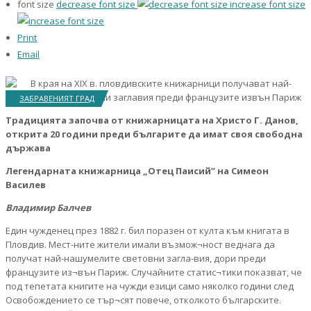
font size
decrease font size
increase font size
Print
Email
ЗАБРАВЕНИЯТ ГРАД
Традицията започва от книжарницата на Христо Г. Данов,
открита 20 години преди българите да имат своя свободна
държава
Легендарната книжарница „Отец Паисий” на Симеон
Василев
Владимир Балчев
Един чужденец през 1882 г. бил поразен от култа към книгата в
Пловдив. Мест-ните жители имали възмож¬ност веднага да
получат най-нашумелите световни загла-вия, дори преди
французите из¬вън Париж. Случайните статис¬тики показват, че
под тепетата книгите на чужди езици само няколко години след
Освобождението се тър¬сят повече, отколкото българските.