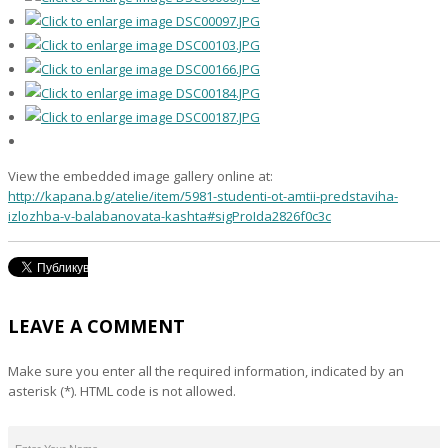
View the embedded image gallery online at:
http://kapana.bg/atelie/item/5981-studenti-ot-amtii-predstaviha-
izlozhba-v-balabanovata-kashta#sigProIda2826f0c3c
LEAVE A COMMENT
Make sure you enter all the required information, indicated by an
asterisk (*). HTML code is not allowed.