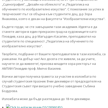
„Сценография”, „Дизайн на облеклото” и „Педагогика на
обучението по изобразително изкуство”. С пожелание за успех в
творческият път се обърна към студентите доц. д-р Зора
Янакиева, която е декан на факултета "Изобразителни изкуства".
Бъдете горди, че сте завършили тази академия. Идеята е да
станете автори в един прекрасен град на художниците като
Пловдив, каза доц. д-р Магърдич Касапян, преподавател на
студентите по специалност „Педагогика на обучението по
изобразително изкуство”.
Творбите, подбрани от Вашите преподаватели в тази изложба, са
уникални. На добър час! Ако досега сте живели, за да учите,
научете се да живеете!, призова младите хора ректорът на
АМТИИ-Пловдив проф. Милчо Василев.
Всички автори получиха грамота за участие в изложбата по
случай студентския празник 8-ми декември от председателя на
Студентския съвет при висшето учебно заведение Събина
Бодурова.
Изложбата може да бъде разгледана до 18-ти декември.