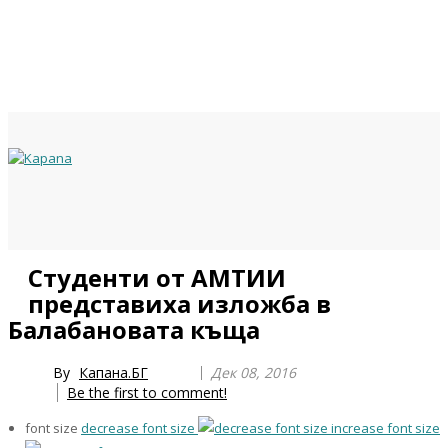
Previous
Previous
Next
Next
Студенти от АМТИИ
Year
Month
Year
Month
представиха изложба в
Балабановата къща
By
Капана.БГ
Дек 08, 2016
Be the first to comment!
font size
decrease font size
increase font size