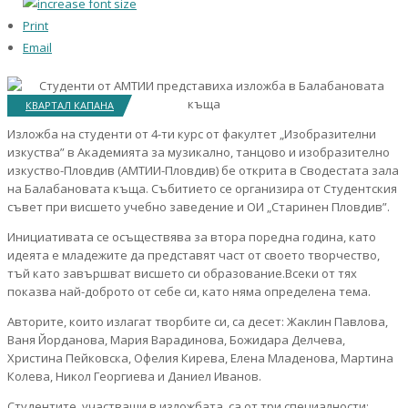
Print
Email
КВАРТАЛ КАПАНА
Изложба на студенти от 4-ти курс от факултет „Изобразителни
изкуства” в Академията за музикално, танцово и изобразително
изкуство-Пловдив (АМТИИ-Пловдив) бе открита в Сводестата зала
на Балабановата къща. Събитието се организира от Студентския
съвет при висшето учебно заведение и ОИ „Старинен Пловдив”.
Инициативата се осъществява за втора поредна година, като
идеята е младежите да представят част от своето творчество,
тъй като завършват висшето си образование.Всеки от тях
показва най-доброто от себе си, като няма определена тема.
Авторите, които излагат творбите си, са десет: Жаклин Павлова,
Ваня Йорданова, Мария Варадинова, Божидара Делчева,
Христина Пейковска, Офелия Кирева, Елена Младенова, Мартина
Колева, Никол Георгиева и Даниел Иванов.
Студентите, участващи в изложбата, са от три специалности: