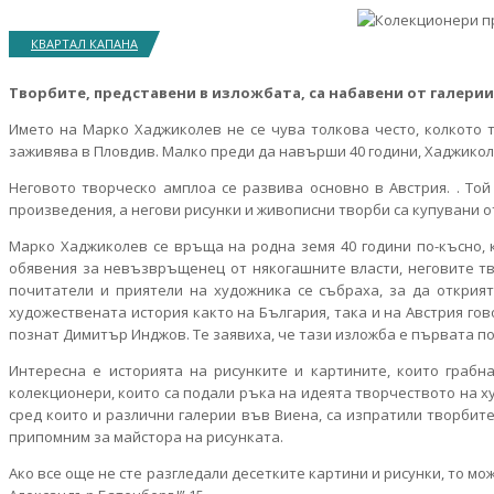
КВАРТАЛ КАПАНА
Творбите, представени в изложбата, са набавени от галери
Името на Марко Хаджиколев не се чува толкова често, колкото т
заживява в Пловдив. Малко преди да навърши 40 години, Хаджиколе
Неговото творческо амплоа се развива основно в Австрия. . Той
произведения, а негови рисунки и живописни творби са купувани о
Марко Хаджиколев се връща на родна земя 40 години по-късно, 
обявения за невъзвръщенец от някогашните власти, неговите тв
почитатели и приятели на художника се събраха, за да открият
художествената история както на България, така и на Австрия г
познат Димитър Инджов. Те заявиха, че тази изложба е първата п
Интересна е историята на рисунките и картините, които грабн
колекционери, които са подали ръка на идеята творчеството на ху
сред които и различни галерии във Виена, са изпратили творбите
припомним за майстора на рисунката.
Ако все още не сте разгледали десетките картини и рисунки, то мо