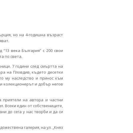
ърция, но на 4-годишна възраст
яват.
 “13 века България” с 200 свои
а по света.
ници. 7 години след смъртта на
ъра на Пловдив, където десетки
то му наследство и принос към
 и колекционерът и добър негов
а приятели на автора и частни
л. Всеки един от собствениците,
ни до сега у нас творби и да си
дожествена галерия, на ул. „Княз