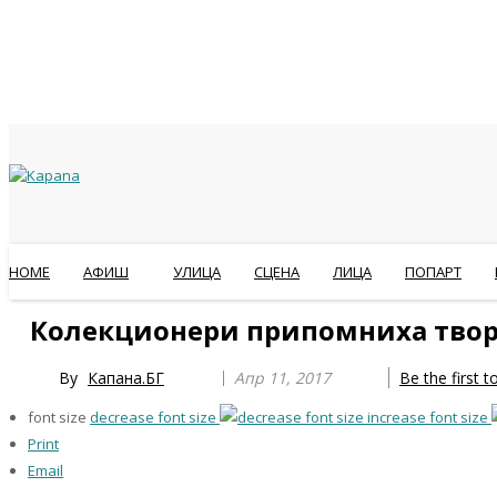
HOME
АФИШ
УЛИЦА
СЦЕНА
ЛИЦА
ПОПАРТ
Previous
Previous
Next
Next
Колекционери припомниха твор
Year
Month
Year
Month
By
Капана.БГ
Апр 11, 2017
Be the first 
font size
decrease font size
increase font size
Print
Email