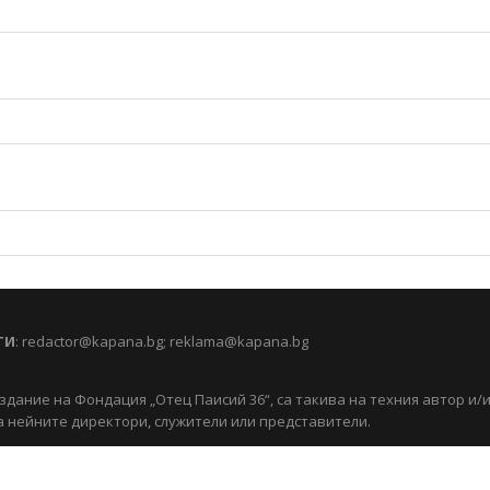
ТИ
:
redactor@kapana.bg
;
reklama@kapana.bg
здание на Фондация „Отец Паисий 36“, са такива на техния автор и/
 нейните директори, служители или представители.