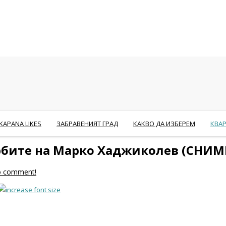
KAPANA LIKES
ЗАБРАВЕНИЯТ ГРАД
КАКВО ДА ИЗБЕРЕМ
КВА
бите на Марко Хаджиколев (СНИМ
to comment!