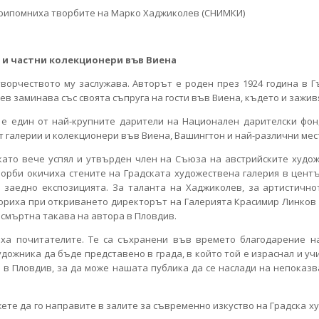
и и частни колекционери във Виена
ворчеството му заслужава. Авторът е роден през 1924 година в Г
в заминава със своята съпруга на гости във Виена, където и зажив
 е един от най-крупните дарители на Национален дарителски фонд
т галерии и колекционери във Виена, Вашингтон и най-различни мест
като вече успял и утвърден член на Съюза на австрийските худож
орби окичиха стените на Градската художествена галерия в цент
 заедно експозицията. За таланта на Хаджиколев, за артистично
овориха при откриването директорът на Галерията Красимир Линков
осмъртна такава на автора в Пловдив.
аха почитателите. Те са съхранени във времето благодарение н
дожника да бъде представено в града, в който той е израснал и учи
 в Пловдив, за да може нашата публика да се наслади на непоказва
жете да го направите в залите за съвременно изкуство на Градска ху