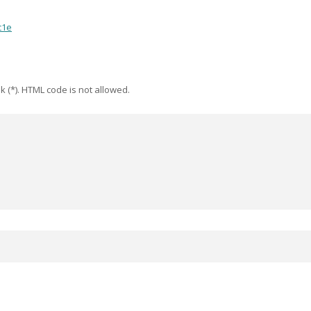
c1e
k (*). HTML code is not allowed.