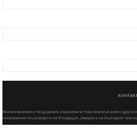
КОНТАК
Всички мнения и твърдения, изразени в това или във всяко друго и
непременно възгледите на Фондация „Америка за България“ или на