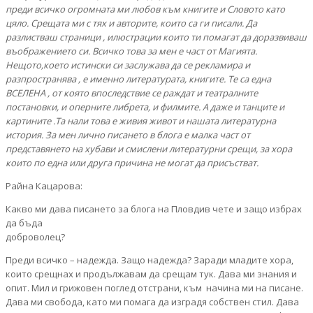
преди всичко огромната ми любов към книгите и Словото като
цяло. Срещата ми с тях и авторите, които са ги писали. Да
разлистваш страници , илюстрации които ти помагат да доразвиваш
въображението си. Всичко това за мен е част от Магията.
Нещото,което истински си заслужава да се рекламира и
разпространява , е именно литературата, книгите. Те са една
ВСЕЛЕНА , от която впоследствие се раждат и театралните
постановки, и оперните либрета, и филмите. А даже и танците и
картините .Та нали това е живия живот и нашата литературна
история. За мен лично писането в блога е малка част от
представянето на хубави и смислени литературни срещи, за хора
които по една или друга причина не могат да присъстват.
Райна Кацарова:
Какво ми дава писането за блога на Пловдив чете и защо избрах
да бъда
доброволец?
Преди всичко – надежда. Защо надежда? Заради младите хора,
които срещнах и продължавам да срещам тук. Дава ми знания и
опит. Мил и грижовен поглед отстрани, към начина ми на писане.
Дава ми свобода, като ми помага да изградя собствен стил. Дава