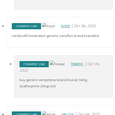
Окт 06, 2023
YCIYXI
COMMENT LINK
vardenafil medication generic zanaflex brand tizanidine
Окт 04,
TNIWQC
COMMENT LINK
2023
buy generic serophene brand imuran 50mg
azathioprine 25mg cost
Окт 04, 2023
VRLCGV
COMMENT LINK