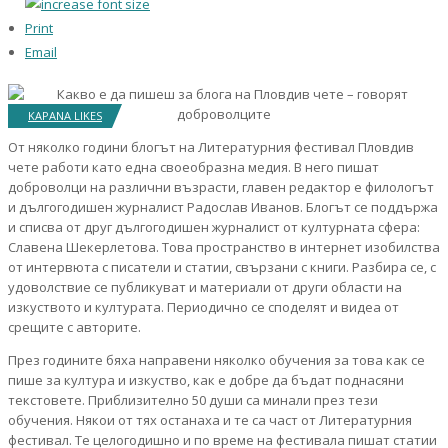
Print
Email
KAPANA LIKES
От няколко години блогът на Литературния фестивал Пловдив
чете работи като една своеобразна медия. В него пишат
доброволци на различни възрасти, главен редактор е филологът
и дългогодишен журналист Радослав Иванов. Блогът се поддържа
и списва от друг дългогодишен журналист от културната сфера:
Славена Шекерлетова. Това пространство в интернет изобилства
от интервюта с писатели и статии, свързани с книги. Разбира се, с
удоволствие се публикуват и материали от други области на
изкуството и културата. Периодично се споделят и видеа от
срещите с авторите.
През годините бяха направени няколко обучения за това как се
пише за култура и изкуство, как е добре да бъдат поднасяни
текстовете. Приблизително 50 души са минали през тези
обучения. Някои от тях останаха и те са част от Литературния
фестивал. Те целогодишно и по време на фестивала пишат статии