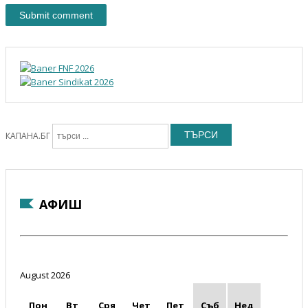
ТЪРСИ
КАПАНА.БГ
АФИШ
August 2026
Пон
Вт
Сря
Чет
Пет
Съб
Нед