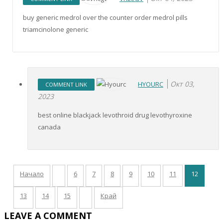
buy generic medrol over the counter order medrol pills
triamcinolone generic
Окт 03,
HYOURC
COMMENT LINK
2023
best online blackjack levothroid drug levothyroxine
canada
Начало
6
7
8
9
10
11
12
13
14
15
Край
LEAVE A COMMENT