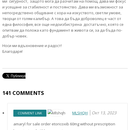
ми сигурност, защото мога да разчитам на помощ, дава ми фокус
и усещане за стабилност и постоянство. Дава ми възможност за
непосредствено общуване с хора на изкуството, светли умове,
творци от голям калибър. А това да бъда доброволец е част от
една философия, все още недоизбистрена достатъчно, която се
опитвам да положа като фундамент в живота си, за да бъда по-
добър човек.
Носи ми вдъхновение и радост!
Благодаря!
141
COMMENTS
Окт 13, 2023
MLSHQH
COMMENT LINK
amaryl for sale order etoricoxib 60mg without prescription