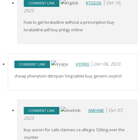
Окт 10,
KTGDSK
COMMENT LINK
2023
how to get loratadine without a prescription buy
loratadine pill buy priligy online
Окт 08, 2023
VYQRJX
COMMENT LINK
cheap phenytoin ditropan 5mg tablet buy generic oxytrol
Окт 07,
ANEHNB
COMMENT LINK
2023
buy aceon for sale clarinex ca allegra 120mg over the
counter