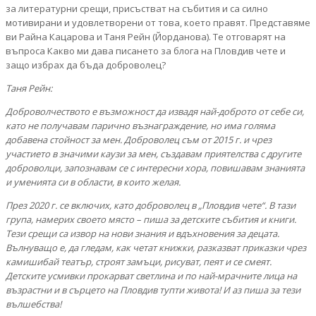
за литературни срещи, присъстват на събития и са силно
мотивирани и удовлетворени от това, което правят. Представяме
ви Райна Кацарова и Таня Рейн (Йорданова). Те отговарят на
въпроса Какво ми дава писането за блога на Пловдив чете и
защо избрах да бъда доброволец?
Таня Рейн:
Доброволчеството е възможност да извадя най-доброто от себе си,
като не получавам парично възнаграждение, но има голяма
добавена стойност за мен. Доброволец съм от 2015 г. и чрез
участието в значими каузи за мен, създавам приятелства с другите
доброволци, запознавам се с интересни хора, повишавам знанията
и уменията си в области, в които желая.
През 2020 г. се включих, като доброволец в „Пловдив чете“. В тази
група, намерих своето място – пиша за детските събития и книги.
Тези срещи са извор на нови знания и вдъхновения за децата.
Вълнуващо е, да гледам, как четат книжки, разказват приказки чрез
камишибай театър, строят замъци, рисуват, пеят и се смеят.
Детските усмивки прокарват светлина и по най-мрачните лица на
възрастни и в сърцето на Пловдив тупти живота! И аз пиша за тези
вълшебства!