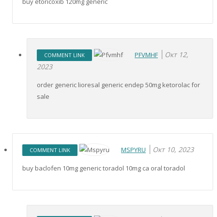
buy etoricoxib 120mg generic
Окт 12,
PFVMHF
COMMENT LINK
2023
order generic lioresal generic endep 50mg ketorolac for
sale
Окт 10, 2023
MSPYRU
COMMENT LINK
buy baclofen 10mg generic toradol 10mg ca oral toradol