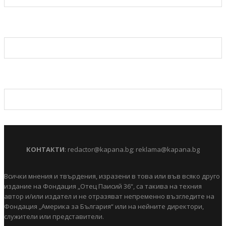
КОНТАКТИ
:
redactor@kapana.bg
;
reklama@kapana.bg
Всички мнения и твърдения, изразени в това или във всяко друго
издание на Фондация „Отец Паисий 36“, са такива на техния
автор и/или издател и не отразяват непременно възгледите на
Фондация „Америка за България“ или на нейните директори,
служители или представители.