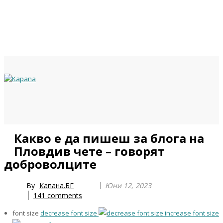
Previous
Previous
Next
Next
Какво е да пишеш за блога на
Year
Month
Year
Month
Пловдив чете – говорят
доброволците
By
Капана.БГ
Юни 12, 2023
141
comments
font size
decrease font size
increase font size