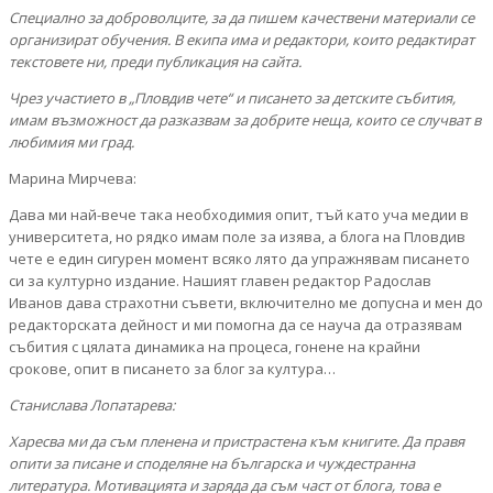
Специално за доброволците, за да пишем качествени материали се
организират обучения. В екипа има и редактори, които редактират
текстовете ни, преди публикация на сайта.
Чрез участието в „Пловдив чете“ и писането за детските събития,
имам възможност да разказвам за добрите неща, които се случват в
любимия ми град.
Марина Мирчева:
Дава ми най-вече така необходимия опит, тъй като уча медии в
университета, но рядко имам поле за изява, а блога на Пловдив
чете е един сигурен момент всяко лято да упражнявам писането
си за културно издание. Нашият главен редактор Радослав
Иванов дава страхотни съвети, включително ме допусна и мен до
редакторската дейност и ми помогна да се науча да отразявам
събития с цялата динамика на процеса, гонене на крайни
срокове, опит в писането за блог за култура…
Станислава Лопатарева:
Харесва ми да съм пленена и пристрастена към книгите. Да правя
опити за писане и споделяне на българска и чуждестранна
литература. Мотивацията и заряда да съм част от блога, това е