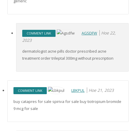
generic
Ное 22,
AGSDFW
COMMENT LINK
2023
dermatologist acne pills doctor prescribed acne
treatment order trileptal 300mg without prescription
Ное 21, 2023
LBKPUL
COMMENT LINK
buy catapres for sale spiriva for sale buy tiotropium bromide
9 mcg for sale