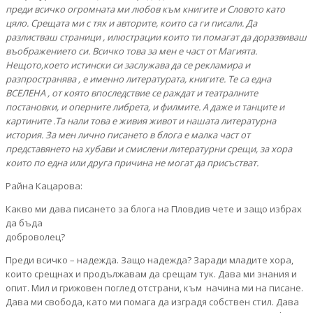
преди всичко огромната ми любов към книгите и Словото като
цяло. Срещата ми с тях и авторите, които са ги писали. Да
разлистваш страници , илюстрации които ти помагат да доразвиваш
въображението си. Всичко това за мен е част от Магията.
Нещото,което истински си заслужава да се рекламира и
разпространява , е именно литературата, книгите. Те са една
ВСЕЛЕНА , от която впоследствие се раждат и театралните
постановки, и оперните либрета, и филмите. А даже и танците и
картините .Та нали това е живия живот и нашата литературна
история. За мен лично писането в блога е малка част от
представянето на хубави и смислени литературни срещи, за хора
които по една или друга причина не могат да присъстват.
Райна Кацарова:
Какво ми дава писането за блога на Пловдив чете и защо избрах
да бъда
доброволец?
Преди всичко – надежда. Защо надежда? Заради младите хора,
които срещнах и продължавам да срещам тук. Дава ми знания и
опит. Мил и грижовен поглед отстрани, към начина ми на писане.
Дава ми свобода, като ми помага да изградя собствен стил. Дава