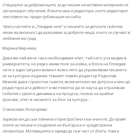
Специално за доброволците, за да пишем качествени материали се
организират обучения. В екипа има и редактори, които редактират
текстовете ни, преди публикация на сайта.
Чрез участието в „Пловдив чете“ и писането за детските събития,
имам възможност да разказвам за добрите неща, които се случват в
любимия ми град.
Марина Мирчева:
Дава ми най-вече така необходимия опит, тъй като уча медии в
университета, но рядко имам поле за изява, а блога на Пловдив
чете е един сигурен момент всяко лято да упражнявам писането
си за културно издание. Нашият главен редактор Радослав
Иванов дава страхотни съвети, включително ме допусна и мен до
редакторската дейност и ми помогна да се науча да отразявам
събития с цялата динамика на процеса, гонене на крайни
срокове, опит в писането за блог за култура…
Станислава Лопатарева:
Харесва ми да съм пленена и пристрастена към книгите. Да правя
опити за писане и споделяне на българска и чуждестранна
литература. Мотивацията и заряда да съм част от блога, това е