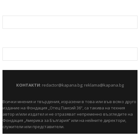
КОНТАКТИ
:
redactor@kapana.bg
;
reklama@kapana.bg
Всички мнения и твърдения, изразени в това или във всяко друго
издание на Фондация „Отец Паисий 36“, са такива на техния
автор и/или издател и не отразяват непременно възгледите на
Фондация „Америка за България“ или на нейните директори,
служители или представители.