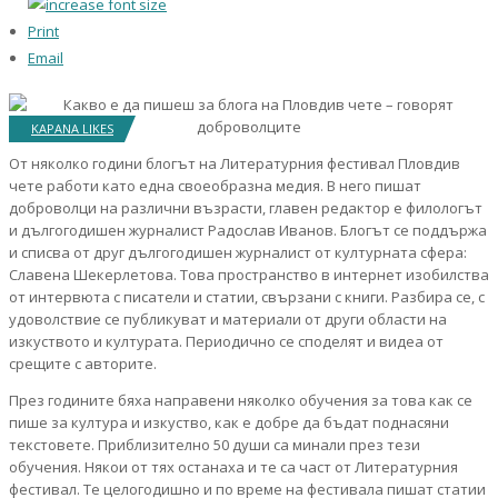
Print
Email
KAPANA LIKES
От няколко години блогът на Литературния фестивал Пловдив
чете работи като една своеобразна медия. В него пишат
доброволци на различни възрасти, главен редактор е филологът
и дългогодишен журналист Радослав Иванов. Блогът се поддържа
и списва от друг дългогодишен журналист от културната сфера:
Славена Шекерлетова. Това пространство в интернет изобилства
от интервюта с писатели и статии, свързани с книги. Разбира се, с
удоволствие се публикуват и материали от други области на
изкуството и културата. Периодично се споделят и видеа от
срещите с авторите.
През годините бяха направени няколко обучения за това как се
пише за култура и изкуство, как е добре да бъдат поднасяни
текстовете. Приблизително 50 души са минали през тези
обучения. Някои от тях останаха и те са част от Литературния
фестивал. Те целогодишно и по време на фестивала пишат статии