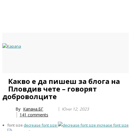
Previous
Previous
Next
Next
Какво е да пишеш за блога на
Year
Month
Year
Month
Пловдив чете – говорят
доброволците
By
Капана.БГ
Юни 12, 2023
141
comments
font size
decrease font size
increase font size