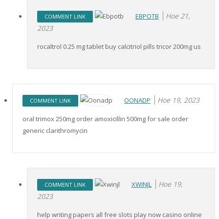
Ное 21,
EBPOTB
COMMENT LINK
2023
rocaltrol 0.25 mg tablet buy calcitriol pills tricor 200mg us
Ное 19, 2023
OONADP
COMMENT LINK
oral trimox 250mg order amoxicillin 500mg for sale order
generic clarithromycin
Ное 19,
XWINJL
COMMENT LINK
2023
help writing papers all free slots play now casino online