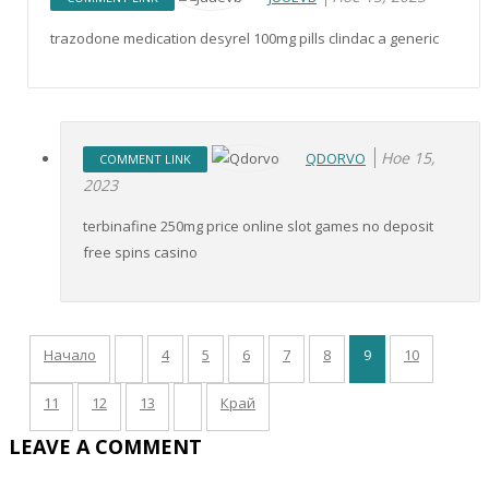
trazodone medication desyrel 100mg pills clindac a generic
Ное 15,
QDORVO
COMMENT LINK
2023
terbinafine 250mg price online slot games no deposit
free spins casino
Начало
4
5
6
7
8
9
10
11
12
13
Край
LEAVE A COMMENT