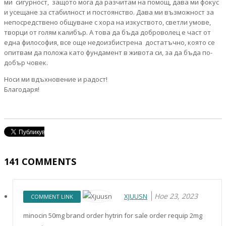
ми сигурност, защото мога да разчитам на помощ, дава ми фокус
и усещане за стабилност и постоянство. Дава ми възможност за
непосредствено общуване с хора на изкуството, светли умове,
творци от голям калибър. А това да бъда доброволец е част от
една философия, все още недоизбистрена достатъчно, която се
опитвам да положа като фундамент в живота си, за да бъда по-
добър човек.
Носи ми вдъхновение и радост!
Благодаря!
141
COMMENTS
Ное 23, 2023
XJUUSN
COMMENT LINK
minocin 50mg brand order hytrin for sale order requip 2mg