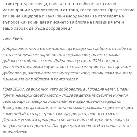
за литературни срещи, присъстват на събития и са силно
мотивирани и удовлетворени от това, което правят. Представяме
ви Райна Кацарова и Таня Рейн (Йорданова). Те отговарят на
въпроса Какво ми дава писането за блога на Пловдив чете и
защо избрах да бъда доброволец?
Таня Рейн:
Доброволчеството е възможност да извадя най-доброто от себе си,
като не получавам парично възнаграждение, но има голяма
добавена стойност за мен. Доброволец съм от 2015 г. и чрез
участието в значими каузи за мен, създавам приятелства с другите
доброволци, запознавам се с интересни хора, повишавам знанията
и уменията си в области, в които желая.
През 2020 г. се включих, като доброволец в „Пловдив чете“. В тази
група, намерих своето място – пиша за детските събития и книги.
Тези срещи са извор на нови знания и вдъхновения за децата.
Вълнуващо е, да гледам, как четат книжки, разказват приказки чрез
камишибай театър, строят замъци, рисуват, пеят и се смеят.
Детските усмивки прокарват светлина и по най-мрачните лица на
възрастни и в сърцето на Пловдив тупти живота! И аз пиша за тези
вълшебства!