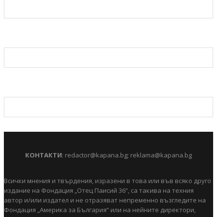
КОНТАКТИ
:
redactor@kapana.bg
;
reklama@kapana.bg
Всички мнения и твърдения, изразени в това или във всяко друго
издание на Фондация „Отец Паисий 36“, са такива на техния
автор и/или издател и не отразяват непременно възгледите на
Фондация „Америка за България“ или на нейните директори,