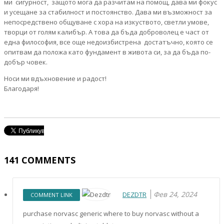
ми сигурност, защото мога да разчитам на помощ, дава ми фокус
и усещане за стабилност и постоянство. Дава ми възможност за
непосредствено общуване с хора на изкуството, светли умове,
творци от голям калибър. А това да бъда доброволец е част от
една философия, все още недоизбистрена достатъчно, която се
опитвам да положа като фундамент в живота си, за да бъда по-
добър човек.
Носи ми вдъхновение и радост!
Благодаря!
141
COMMENTS
Фев 24, 2024
DEZDTR
COMMENT LINK
purchase norvasc generic where to buy norvasc without a