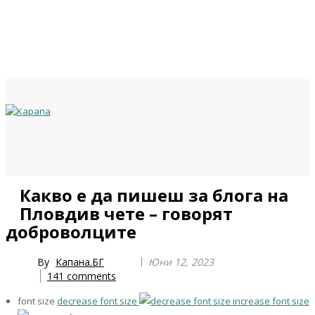
Previous
Previous
Next
Next
Какво е да пишеш за блога на
Year
Month
Year
Month
Пловдив чете – говорят
доброволците
By
Капана.БГ
Юни 12, 2023
141
comments
font size
decrease font size
increase font size