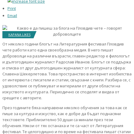
Print
Email
KAPANA LIKES
От няколко години блогът на Литературния фестивал Пловдив
чете работи като една своеобразна медия. В него пишат
доброволци на различни възрасти, главен редактор е филологът
и дългогодишен журналист Радослав Иванов. Блогът се поддържа
и списва от друг дългогодишен журналист от културната сфера:
Славена Шекерлетова. Това пространство в интернет изобилства
от интервюта с писатели и статии, свързани с книги. Разбира се, с
удоволствие се публикуват и материали от други области на
изкуството и културата. Периодично се споделят и видеа от
срещите с авторите.
През годините бяха направени няколко обучения за това как се
пише за култура и изкуство, как е добре да бъдат поднасяни
текстовете. Приблизително 50 души са минали през тези
обучения. Някои от тях останаха и те са част от Литературния
фестивал. Те целогодишно и по време на фестивала пишат статии