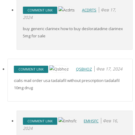
Фев 17,
ACDRTS
COMMENT LINK
2024
buy generic clarinex how to buy desloratadine clarinex
5mg for sale
Фев 17, 2024
QSBHOZ
COMMENT LINK
cialis mail order usa tadalafil without prescription tadalafil
10mg drug
Фев 16,
EMHSFC
COMMENT LINK
2024