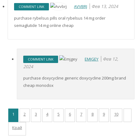
Фев 13, 2024
AVVBRJ
COMMENT LINK
purchase rybelsus pills oral rybelsus 14 mg order
semaglutide 14 mg online cheap
Фев 12,
EMJGEY
COMMENT LINK
2024
purchase doxycycline generic doxycycline 200mg brand
cheap monodox
1
2
3
4
5
6
7
8
9
10
Край