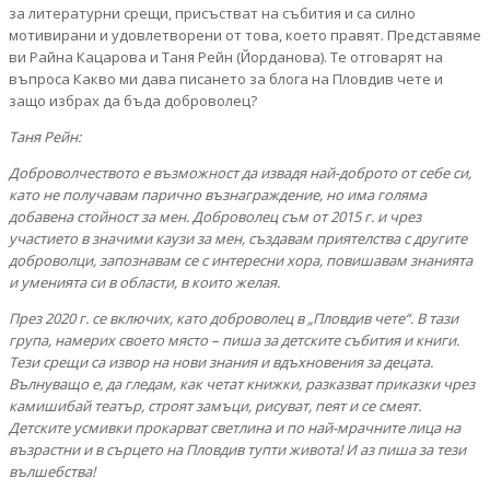
за литературни срещи, присъстват на събития и са силно
мотивирани и удовлетворени от това, което правят. Представяме
ви Райна Кацарова и Таня Рейн (Йорданова). Те отговарят на
въпроса Какво ми дава писането за блога на Пловдив чете и
защо избрах да бъда доброволец?
Таня Рейн:
Доброволчеството е възможност да извадя най-доброто от себе си,
като не получавам парично възнаграждение, но има голяма
добавена стойност за мен. Доброволец съм от 2015 г. и чрез
участието в значими каузи за мен, създавам приятелства с другите
доброволци, запознавам се с интересни хора, повишавам знанията
и уменията си в области, в които желая.
През 2020 г. се включих, като доброволец в „Пловдив чете“. В тази
група, намерих своето място – пиша за детските събития и книги.
Тези срещи са извор на нови знания и вдъхновения за децата.
Вълнуващо е, да гледам, как четат книжки, разказват приказки чрез
камишибай театър, строят замъци, рисуват, пеят и се смеят.
Детските усмивки прокарват светлина и по най-мрачните лица на
възрастни и в сърцето на Пловдив тупти живота! И аз пиша за тези
вълшебства!