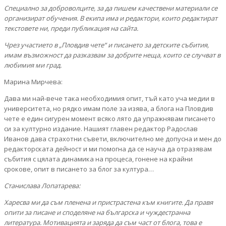
Специално за доброволците, за да пишем качествени материали се
организират обучения. В екипа има и редактори, които редактират
текстовете ни, преди публикация на сайта.
Чрез участието в „Пловдив чете“ и писането за детските събития,
имам възможност да разказвам за добрите неща, които се случват в
любимия ми град.
Марина Мирчева:
Дава ми най-вече така необходимия опит, тъй като уча медии в
университета, но рядко имам поле за изява, а блога на Пловдив
чете е един сигурен момент всяко лято да упражнявам писането
си за културно издание. Нашият главен редактор Радослав
Иванов дава страхотни съвети, включително ме допусна и мен до
редакторската дейност и ми помогна да се науча да отразявам
събития с цялата динамика на процеса, гонене на крайни
срокове, опит в писането за блог за култура…
Станислава Лопатарева:
Харесва ми да съм пленена и пристрастена към книгите. Да правя
опити за писане и споделяне на българска и чуждестранна
литература. Мотивацията и заряда да съм част от блога, това е