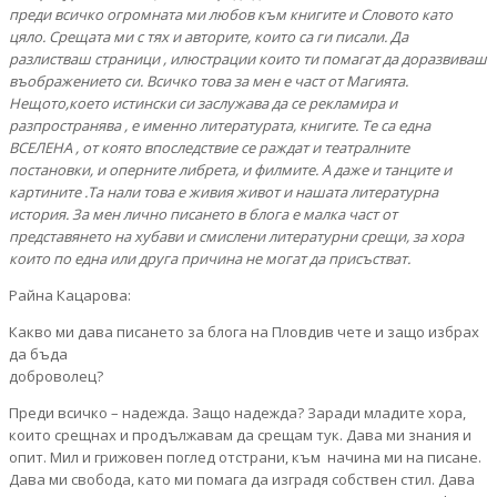
преди всичко огромната ми любов към книгите и Словото като
цяло. Срещата ми с тях и авторите, които са ги писали. Да
разлистваш страници , илюстрации които ти помагат да доразвиваш
въображението си. Всичко това за мен е част от Магията.
Нещото,което истински си заслужава да се рекламира и
разпространява , е именно литературата, книгите. Те са една
ВСЕЛЕНА , от която впоследствие се раждат и театралните
постановки, и оперните либрета, и филмите. А даже и танците и
картините .Та нали това е живия живот и нашата литературна
история. За мен лично писането в блога е малка част от
представянето на хубави и смислени литературни срещи, за хора
които по една или друга причина не могат да присъстват.
Райна Кацарова:
Какво ми дава писането за блога на Пловдив чете и защо избрах
да бъда
доброволец?
Преди всичко – надежда. Защо надежда? Заради младите хора,
които срещнах и продължавам да срещам тук. Дава ми знания и
опит. Мил и грижовен поглед отстрани, към начина ми на писане.
Дава ми свобода, като ми помага да изградя собствен стил. Дава