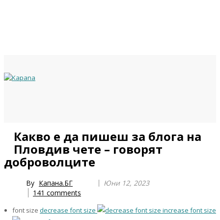
Previous
Previous
Next
Next
Какво е да пишеш за блога на
Year
Month
Year
Month
Пловдив чете – говорят
доброволците
By
Капана.БГ
Юни 12, 2023
141
comments
font size
decrease font size
increase font size