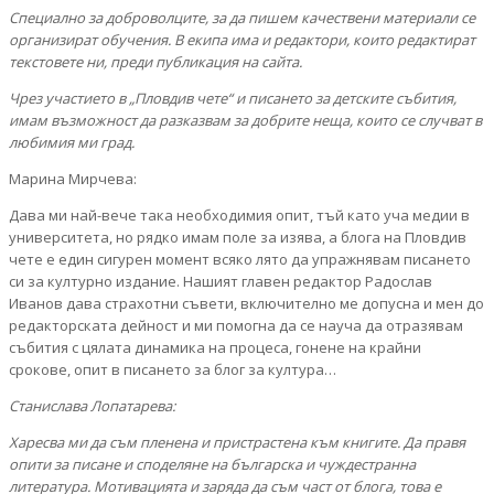
Специално за доброволците, за да пишем качествени материали се
организират обучения. В екипа има и редактори, които редактират
текстовете ни, преди публикация на сайта.
Чрез участието в „Пловдив чете“ и писането за детските събития,
имам възможност да разказвам за добрите неща, които се случват в
любимия ми град.
Марина Мирчева:
Дава ми най-вече така необходимия опит, тъй като уча медии в
университета, но рядко имам поле за изява, а блога на Пловдив
чете е един сигурен момент всяко лято да упражнявам писането
си за културно издание. Нашият главен редактор Радослав
Иванов дава страхотни съвети, включително ме допусна и мен до
редакторската дейност и ми помогна да се науча да отразявам
събития с цялата динамика на процеса, гонене на крайни
срокове, опит в писането за блог за култура…
Станислава Лопатарева:
Харесва ми да съм пленена и пристрастена към книгите. Да правя
опити за писане и споделяне на българска и чуждестранна
литература. Мотивацията и заряда да съм част от блога, това е