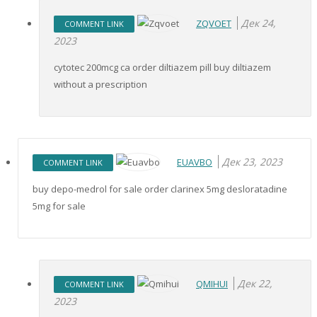
Дек 24,
ZQVOET
COMMENT LINK
2023
cytotec 200mcg ca order diltiazem pill buy diltiazem
without a prescription
Дек 23, 2023
EUAVBO
COMMENT LINK
buy depo-medrol for sale order clarinex 5mg desloratadine
5mg for sale
Дек 22,
QMIHUI
COMMENT LINK
2023