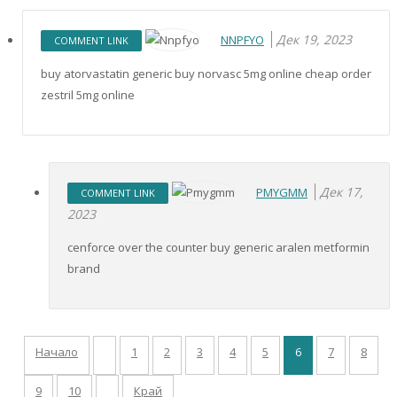
Дек 19, 2023
NNPFYO
COMMENT LINK
buy atorvastatin generic buy norvasc 5mg online cheap order
zestril 5mg online
Дек 17,
PMYGMM
COMMENT LINK
2023
cenforce over the counter buy generic aralen metformin
brand
Начало
1
2
3
4
5
6
7
8
9
10
Край