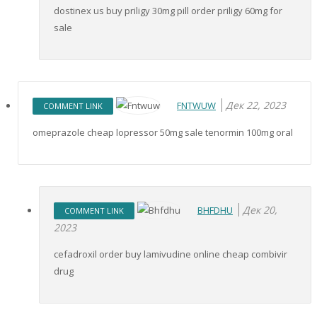
dostinex us buy priligy 30mg pill order priligy 60mg for
sale
Дек 22, 2023
FNTWUW
COMMENT LINK
omeprazole cheap lopressor 50mg sale tenormin 100mg oral
Дек 20,
BHFDHU
COMMENT LINK
2023
cefadroxil order buy lamivudine online cheap combivir
drug