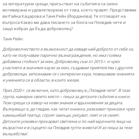
за литературни срещи, присъстват на събития и са силно
мотивирани и удовлетворени от това, което правят. Представяме
ви Райна Кацарова и Таня Рейн (Йорданова). Те отговарят на
въпроса Какво ми дава писането за блога на Пловдив чете и
защо избрах да бъда доброволец?
Таня Рейн:
Доброволчеството е възможност да извадя най-доброто от себе си,
като не получавам парично възнаграждение, но има голяма
добавена стойност за мен. Доброволец съм от 2015 г. и чрез
участието в значими каузи за мен, създавам приятелства с другите
доброволци, запознавам се с интересни хора, повишавам знанията
и уменията си в области, в които желая.
През 2020 г. се включих, като доброволец в „Пловдив чете“. В тази
група, намерих своето място – пиша за детските събития и книги.
Тези срещи са извор на нови знания и вдъхновения за децата.
Вълнуващо е, да гледам, как четат книжки, разказват приказки чрез
камишибай театър, строят замъци, рисуват, пеят и се смеят.
Детските усмивки прокарват светлина и по най-мрачните лица на
възрастни и в сърцето на Пловдив тупти живота! И аз пиша за тези
вълшебства!