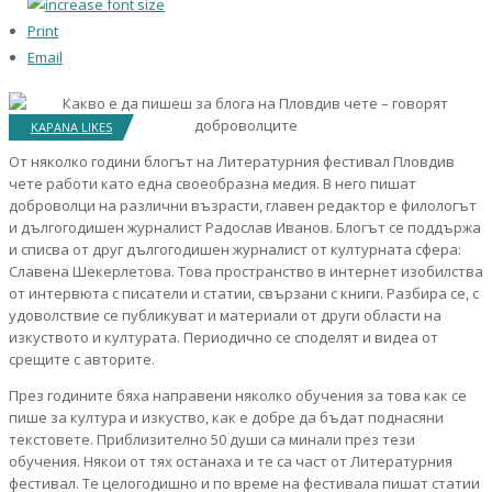
Print
Email
KAPANA LIKES
От няколко години блогът на Литературния фестивал Пловдив
чете работи като една своеобразна медия. В него пишат
доброволци на различни възрасти, главен редактор е филологът
и дългогодишен журналист Радослав Иванов. Блогът се поддържа
и списва от друг дългогодишен журналист от културната сфера:
Славена Шекерлетова. Това пространство в интернет изобилства
от интервюта с писатели и статии, свързани с книги. Разбира се, с
удоволствие се публикуват и материали от други области на
изкуството и културата. Периодично се споделят и видеа от
срещите с авторите.
През годините бяха направени няколко обучения за това как се
пише за култура и изкуство, как е добре да бъдат поднасяни
текстовете. Приблизително 50 души са минали през тези
обучения. Някои от тях останаха и те са част от Литературния
фестивал. Те целогодишно и по време на фестивала пишат статии