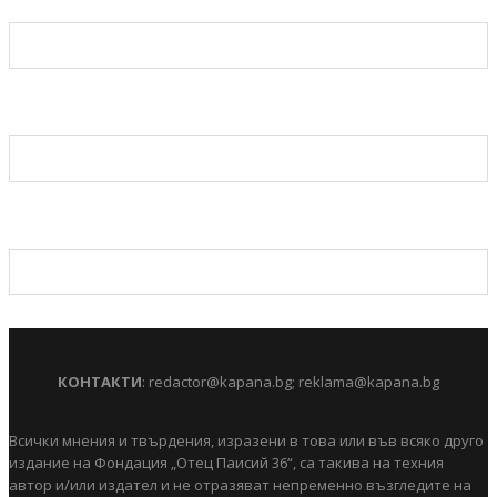
КОНТАКТИ
:
redactor@kapana.bg
;
reklama@kapana.bg
Всички мнения и твърдения, изразени в това или във всяко друго
издание на Фондация „Отец Паисий 36“, са такива на техния
автор и/или издател и не отразяват непременно възгледите на