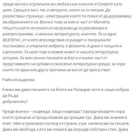
преди всичко огромната ми любов към книгите и Словото като
цяло. Срещата ми с тях и авторите, които са ги писали. Да
разлистваш страници , илюстрации които ти помагат да доразвиваш
въображението си. Всичко това за мен е част от Магията.
Нещото,което истински си заслужава да се рекламира и
разпространява , е именно литературата, книгите. Те са една
ВСЕЛЕНА , от която впоследствие се раждат и театралните
постановки, и оперните либрета, и филмите. А даже и танците и
картините .Та нали това е живия живот и нашата литературна
история. За мен лично писането в блога е малка част от
представянето на хубави и смислени литературни срещи, за хора
които по една или друга причина не могат да присъстват.
Райна Кацарова:
Какво ми дава писането за блога на Пловдив чете и защо избрах
да бъда
доброволец?
Преди всичко – надежда. Защо надежда? Заради младите хора,
които срещнах и продължавам да срещам тук. Дава ми знания и
опит. Мил и грижовен поглед отстрани, към начина ми на писане.
Дава ми свобода, като ми помага да изградя собствен стил. Дава