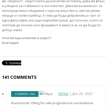
ми сигурност, защото мога да разчитам на помощ, дава ми фокус
и усещане за стабилност и постоянство. Дава ми възможност за
непосредствено общуване с хора на изкуството, светли умове,
творци от голям калибър. А това да бъда доброволец е част от
една философия, все още недоизбистрена достатъчно, която се
опитвам да положа като фундамент в живота си, за да бъда по-
добър човек.
Носи ми вдъхновение и радост!
Благодаря!
141
COMMENTS
Дек 26, 2023
THTYUI
COMMENT LINK
itraconazole 100mg for sale progesterone usa tindamax