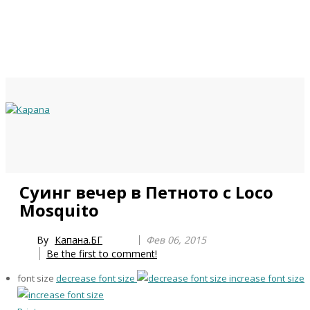
Previous
Previous
Next
Next
Суинг вечер в Петното с Loco
Year
Month
Year
Month
Mosquito
By
Капана.БГ
Фев 06, 2015
Be the first to comment!
font size
decrease font size
increase font size