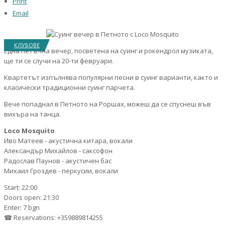
Print
Email
КЛУБОВЕ
Една петъчна вечер, посветена на суинг и рокендрол музиката,
ще ти се случи на 20-ти февруари.
Квартетът изпълнява популярни песни в суинг варианти, както и
класически традиционни суинг парчета.
Вече попаднал в Петното на Роршах, можеш да се спуснеш във
вихъра на танца.
Loco Mosquito
Иво Матеев - акустична китара, вокали
Александър Михайлов - саксофон
Радослав Паунов - акустичен бас
Михаил Гроздев - перкусии, вокали
Start: 22:00
Doors open: 21:30
Enter: 7 bgn
☎ Reservations: +359889814255