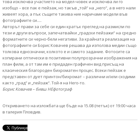
това изключва участието на модел-човек и изключва ли го
изобщо – все пак е пейзаж, но такъв „той“ на „него“, а в него нали
живеят хора, а пък същите такива ние наричаме модели във
фотографиите си.....
Авторът прави за себе си един кратък преглед на размисли по
тези и други въпроси, запечатвайки „градски пейзажи“ на средно
форматните си черно-бели негативи. За крайната реализация на
фотографиите си Борис Ковачев решава да използва медии също
толкова еднозначни, колкото е и самото задание. Фотосите са
копирани оптически в позитивни полупрозрачни изображения на
план филм, а от там им е придаден графичен вид присъщ на
класическия благороден бихроматен процес. Всеки пейзаж е
представен от дует принтон/бихромат – различни и/или сходими
както „град“ и „пейзаж“. Той-я на Него-то.
Борис Ковачев – бивш НЕфотограф
Откриването на изложбата ще бъде на 15.08 (петък) от 19:00 часа
в галерия Пловдив.