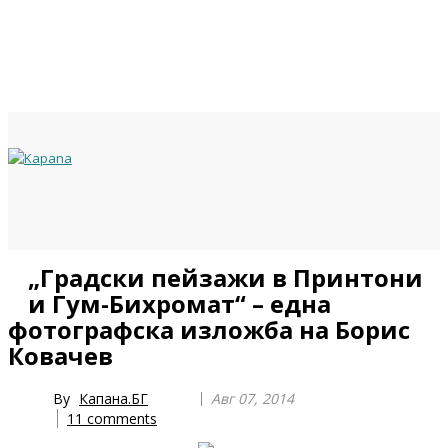
Previous
Previous
Next
Next
„Градски пейзажи в Принтони
Year
Month
Year
Month
и Гум-Бихромат“ – една
фотографска изложба на Борис
Ковачев
By
Капана.БГ
Авг 07, 2014
11
comments