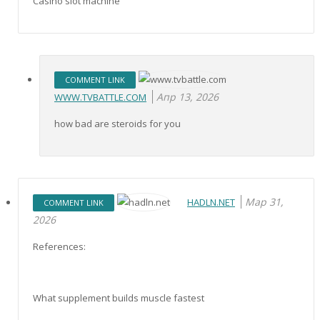
Casino slot machine
COMMENT LINK
Апр 13, 2026
WWW.TVBATTLE.COM
how bad are steroids for you
Мар 31,
HADLN.NET
COMMENT LINK
2026
References:
What supplement builds muscle fastest