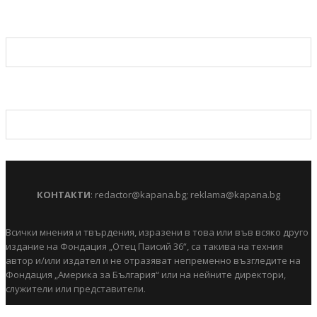
КОНТАКТИ
:
redactor@kapana.bg
;
reklama@kapana.bg
Всички мнения и твърдения, изразени в това или във всяко друго
издание на Фондация „Отец Паисий 36“, са такива на техния
автор и/или издател и не отразяват непременно възгледите на
Фондация „Америка за България“ или на нейните директори,
служители или представители.