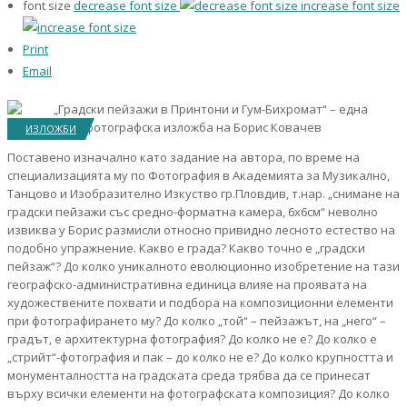
font size
decrease font size
increase font size
Print
Email
ИЗЛОЖБИ
Поставено изначално като задание на автора, по време на
специализацията му по Фотография в Академията за Музикално,
Танцово и Изобразително Изкуство гр.Пловдив, т.нар. „снимане на
градски пейзажи със средно-форматна камера, 6х6см“ неволно
извиква у Борис размисли относно привидно лесното естество на
подобно упражнение. Какво е града? Какво точно е „градски
пейзаж“? До колко уникалното еволюционно изобретение на тази
географско-административна единица влияе на проявата на
художествените похвати и подбора на композиционни елементи
при фотографирането му? До колко „той“ – пейзажът, на „него“ –
градът, е архитектурна фотография? До колко не е? До колко е
„стрийт“-фотография и пак – до колко не е? До колко крупността и
монументалността на градската среда трябва да се принесат
върху всички елементи на фотографската композиция? До колко