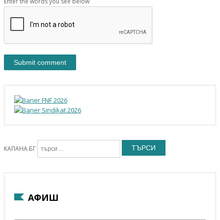
Enter the words you see below
ТЪРСИ
КАПАНА.БГ
АФИШ