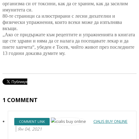
организма си от токсини, как да се храним, как да засилим
имунитета си.
80-те страници са илюстрирани с лесни дихателни и
физически упражнения, които всеки може да изпълнява
вкъщи.
„Ако се придържате към рецептите и упражненията в книгата
ще сте здрави и няма да се налага да посещавате лекар и да
пиете хапчета“, убеден е Тосев, чийто живот през последните
13 години доказва думите му.
1
COMMENT
CIALIS BUY ONLINE
COMMENT LINK
Ян 04, 2021