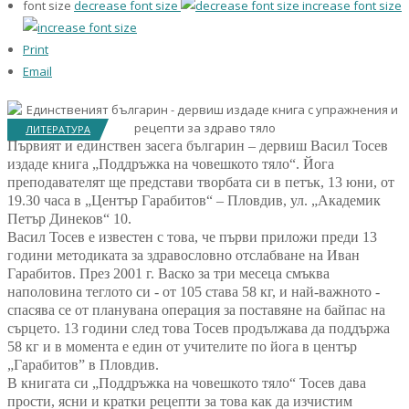
font size
decrease font size
increase font size
Print
Email
ЛИТЕРАТУРА
Първият и единствен засега българин – дервиш Васил Тосев
издаде книга „Поддръжка на човешкото тяло“. Йога
преподавателят ще представи творбата си в петък, 13 юни, от
19.30 часа в „Център Гарабитов“ – Пловдив, ул. „Академик
Петър Динеков“ 10.
Васил Тосев е известен с това, че първи приложи преди 13
години методиката за здравословно отслабване на Иван
Гарабитов. През 2001 г. Васко за три месеца смъква
наполовина теглото си - от 105 става 58 кг, и най-важното -
спасява се от планувана операция за поставяне на байпас на
сърцето. 13 години след това Тосев продължава да поддържа
58 кг и в момента е един от учителите по йога в център
„Гарабитов” в Пловдив.
В книгата си „Поддръжка на човешкото тяло“ Тосев дава
прости, ясни и кратки рецепти за това как да изчистим