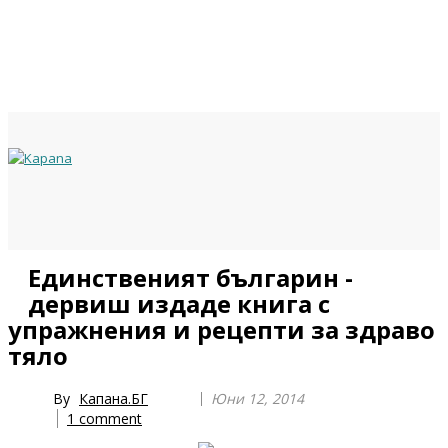
Previous
Previous
Next
Next
Единственият българин -
Year
Month
Year
Month
дервиш издаде книга с
упражнения и рецепти за здраво
тяло
By
Капана.БГ
Юни 12, 2014
1
comment