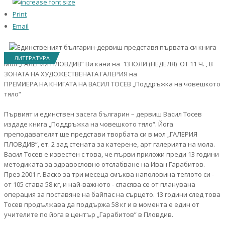
Print
Email
ЛИТЕРАТУРА
Мол „ГАЛЕРИЯ ПЛОВДИВ“ Ви кани на 13 ЮЛИ (НЕДЕЛЯ) ОТ 11 Ч. , В
ЗОНАТА НА ХУДОЖЕСТВЕНАТА ГАЛЕРИЯ на
ПРЕМИЕРА НА КНИГАТА НА ВАСИЛ ТОСЕВ „Поддръжка на човешкото
тяло“
Първият и единствен засега българин – дервиш Васил Тосев
издаде книга „Поддръжка на човешкото тяло“. Йога
преподавателят ще представи творбата си в мол „ГАЛЕРИЯ
ПЛОВДИВ“, ет. 2 зад стената за катерене, арт галерията на мола.
Васил Тосев е известен с това, че първи приложи преди 13 години
методиката за здравословно отслабване на Иван Гарабитов.
През 2001 г. Васко за три месеца смъква наполовина теглото си -
от 105 става 58 кг, и най-важното - спасява се от планувана
операция за поставяне на байпас на сърцето. 13 години след това
Тосев продължава да поддържа 58 кг и в момента е един от
учителите по йога в център „Гарабитов” в Пловдив.