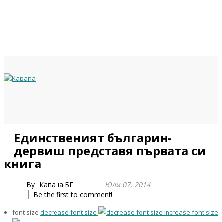
Previous
Previous
Next
Next
Единственият българин-
Year
Month
Year
Month
дервиш представя първата си
книга
By
Капана.БГ
Юли 07, 2014
Be the first to comment!
font size
decrease font size
increase font size