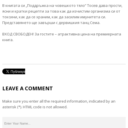
В книгата си „Поддръжка на човешкото тяло“ Тосев дава прости,
ясни и кратки рецепти за това как да изчистим организма си от
токсини, как да се храним, как да засилим имунитета си.
Представянето ще завърши с дервишкия танц Сема.
ВХОД СВОБОДЕН! За гостите – атрактивна цена на премиерната
книга.
LEAVE A COMMENT
Make sure you enter all the required information, indicated by an
asterisk (*). HTML code is not allowed.