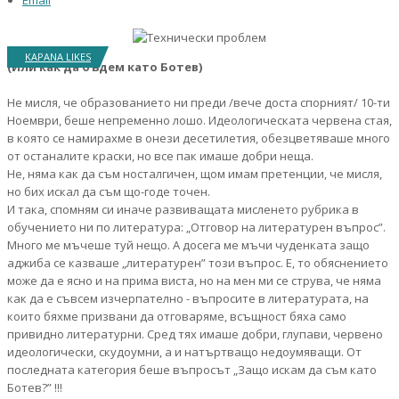
Email
KAPANA LIKES
(Или как да бъдем като Ботев)
Не мисля, че образованието ни преди /вече доста спорният/ 10-ти
Ноември, беше непременно лошо. Идеологическата червена стая,
в която се намирахме в онези десетилетия, обезцветяваше много
от останалите краски, но все пак имаше добри неща.
Не, няма как да съм носталгичен, щом имам претенции, че мисля,
но бих искал да съм що-годе точен.
И така, спомням си иначе развиващата мисленето рубрика в
обучението ни по литература: „Отговор на литературен въпрос”.
Много ме мъчеше туй нещо. А досега ме мъчи чуденката защо
аджиба се казваше „литературен” този въпрос. Е, то обяснението
може да е ясно и на прима виста, но на мен ми се струва, че няма
как да е съвсем изчерпателно - въпросите в литературата, на
които бяхме призвани да отговаряме, всъщност бяха само
привидно литературни. Сред тях имаше добри, глупави, червено
идеологически, скудоумни, а и натъртващо недоумяващи. От
последната категория беше въпросът „Защо искам да съм като
Ботев?” !!!