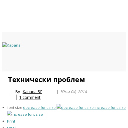
Previous
Previous
Next
Next
Технически проблем
Year
Month
Year
Month
By
Капана.БГ
Юни 04, 2014
1
comment
font size
decrease font size
increase font size
Print