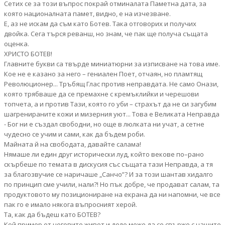
Сетих се за този въпрос покрай отминалата Паметна дата, за
която националната памет, видно, е на изчезване.
Е, аз не искам да съм като Ботев. Така отговорих и получих
двойка. Сега търся реванш, но знам, че пак ще получа същата
оценка.
ХРИСТО БОТЕВ!
Главните букви са твърде миниатюрни за изписване на това име.
Кое не е казано за него – гениален Поет, отчаян, но пламтящ
Революционер... Тръбящ Глас против неправдата. Не само Онази,
която трябваше да се премахне с кремъклийки и черешови
топчета, а и против Тази, която го уби – страхът да не си загубим
шагренираните кожи и мизерния уют... Това е Великата Неправда
- Бог ни е създал свободни, но още в люлката ни учат, а сетне
чудесно се учим и сами, как да бъдем роби.
Майната й на свободата, давайте салама!
Нямаше ли един друг исторически луд, който векове по–рано
скърбеше по темата в дискусия със същата тази Неправда, а тя
за благозвучие се наричаше „Санчо”? И за този шантав хидалго
по принцип сме учили, нали?! Но пък добре, че продават салам, та
продуктовото му позициониране на екрана да ни напомни, че все
пак го е имало някога въпросният херой.
Та, как да бъдеш като БОТЕВ?
Кой пример от неговите живот и дело може да се свърже с нашите