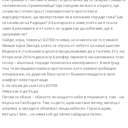
человечески стремленийца? Ще говорим ли ясно и открито, ще
сочим ли с огнен пръст повсеместните простотии и
мародерстване, ще мизерстваме ли в изгнание поради това? Ще
се качим ли на Радецки? А Българската земя, която ни е скъпа
само в рекламите и от която се чудим как да избягаме, ще я
целуваме ли?
Хайде, хора, Човекът БОТЕВ го няма, но и никога не го е имало!
Имаше една Звезда, която се спусна от небето за наше щастие.
Веднага я стъпкахме и досега продължаваме да я тъпчем. Ето, на
Втори юни 2014 година в гр.Калофер сирените ни напомниха този
позор – мълчаха, поради техническа неизправност. В моя град
пък тези пищялки извиха протоколно като наемни гробищни
оплаквачки, но дори не бяха чути от блаженстващите в своя
комфорт електоратчици.
Е, не искам да съм като БОТЕВ.
Няма как и да бъда.
Питам се обаче – обичате ли нощното небе в планината, там – на
върха на Свободата. Там, където, щом настане вечер, месецът
изгрява, а звездите обсипват свода небесен. Гората шуми,
вятърът вее..., но няма кой да запее хайдушка песен...