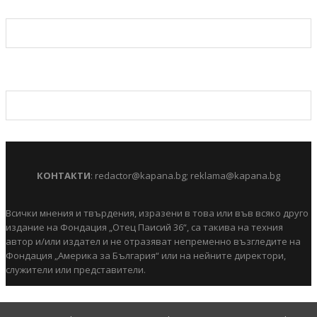
КОНТАКТИ
:
redactor@kapana.bg
;
reklama@kapana.bg
Всички мнения и твърдения, изразени в това или във всяко друго
издание на Фондация „Отец Паисий 36“, са такива на техния
автор и/или издател и не отразяват непременно възгледите на
Фондация „Америка за България“ или на нейните директори,
служители или представители.