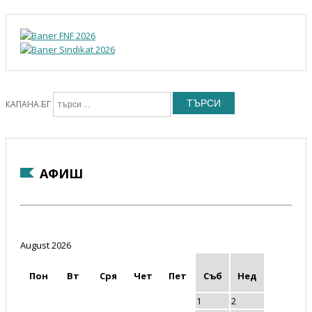
ТЪРСИ
КАПАНА.БГ
АФИШ
August 2026
Пон
Вт
Сря
Чет
Пет
Съб
Нед
1
2