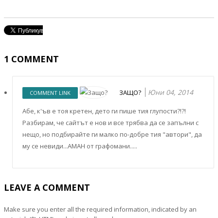
1
COMMENT
Юни 04, 2014
ЗАЩО?
COMMENT LINK
Абе, к'ъв е тоя кретен, дето ги пише тия глупости?!?!
Разбирам, че сайтът е нов и все трябва да се запълни с
нещо, но подбирайте ги малко по-добре тия "автори", да
му се невиди...АМАН от графомани.....
LEAVE A COMMENT
Make sure you enter all the required information, indicated by an